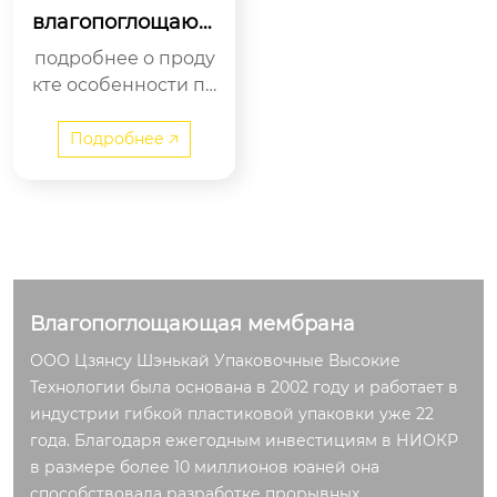
влагопоглощающ
ая мембрана
подробнее о проду
кте особенности пр
одукции многоуров
невая конструкция:
Подробнее 🡥
основная мембр...
Влагопоглощающая мембрана
ООО Цзянсу Шэнькай Упаковочные Высокие
Технологии была основана в 2002 году и работает в
индустрии гибкой пластиковой упаковки уже 22
года. Благодаря ежегодным инвестициям в НИОКР
в размере более 10 миллионов юаней она
способствовала разработке прорывных