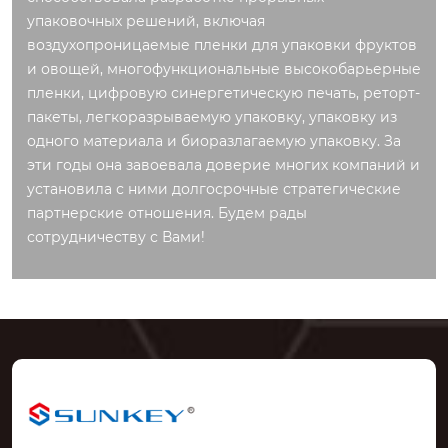
упаковочных решений, включая
воздухопроницаемые пленки для упаковки фруктов
и овощей, многофункциональные высокобарьерные
пленки, цифровую синергетическую печать, реторт-
пакеты, легкоразрываемую упаковку, упаковку из
одного материала и биоразлагаемую упаковку. За
эти годы она завоевала доверие многих компаний и
установила с ними долгосрочные стратегические
партнерские отношения. Будем рады
сотрудничеству с Вами!