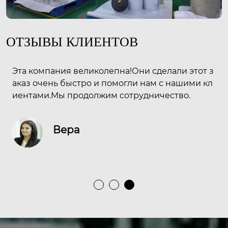
ОТЗЫВЫ КЛИЕНТОВ
ост
Эта компания великолепна!Они сделали этот з
До
рго
аказ очень быстро и помогли нам с нашими кл
рм
иентами.Мы продолжим сотрудничество.
о 
се
ак
Вера
ен
ме