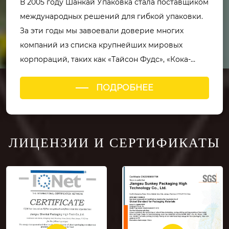
В 2005 году Шанкай Упаковка стала поставщиком
международных решений для гибкой упаковки.
За эти годы мы завоевали доверие многих
компаний из списка крупнейших мировых
корпораций, таких как «Тайсон Фудс», «Кока-
Кола», «ПепсиКо», «Сони», «Тойота», «Эли Лилли»,
ПОДРОБНЕЕ
«3М», «Дюпон» и других. Мы получили
сертификат социальной ответственности Disney,
экологический сертификат Sony и установили
долгосрочные стратегические партнерские
ЛИЦЕНЗИИ И СЕРТИФИКАТЫ
отношения с этими компаниями, которые
остались довольны нашими решениями и
услугами в области гибкой упаковки.