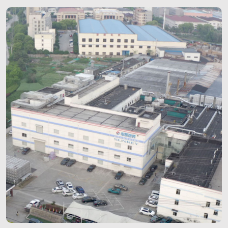
гибкими упаковочными решениями и услугами,
предоставляемыми Шэнькай Упаковка.
Оглядываясь на пройденный путь, можно сказать,
что развитие «Шэнькай» стало возможным
благодаря собственной лаборатории
исследовательского центра. Шэнькай совместно
с Цзяннаньским университетом создала Институт
композитной упаковки, что стало важным шагом
в инновационном развитии.