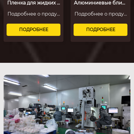
Пленка для жидких л
Алюминиевые блист
екарственных форм
еры
Подробнее о продук
Подробнее о продук
ТКМ
те Эта жидкая пленка
те Материал: PEТ – ан
китайской медицин
тирастягивающий сл
ПОДРОБНЕЕ
ПОДРОБНЕЕ
ы предназначена дл
ой + АL – алюминиев
я упаковки жидкости
ый бар...
...