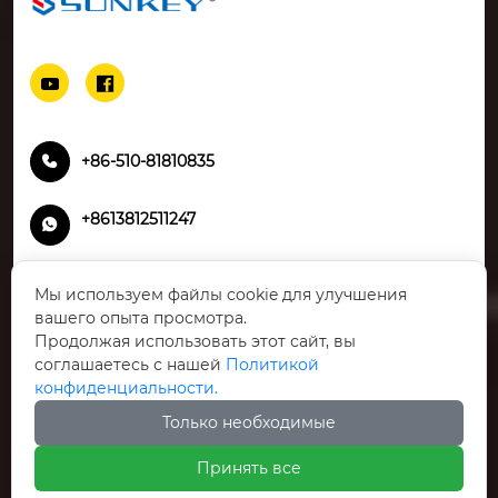


+86-510-81810835

+8613812511247

Китай, провинция Цзянсу, г. Уси, район Синьу,

Мы используем файлы cookie для улучшения
ул. Чжунтун, д. 99, индекс 214142
вашего опыта просмотра.
Продолжая использовать этот сайт, вы
Hzw@sunkeycn.com

соглашаетесь с нашей
Политикой
конфиденциальности.
Только необходимые
Принять все
Links: