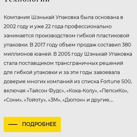
Компания Шэнькай Упаковка была основана в
2002 году и уже 22 года профессионально
занимается производством гибкой пластиковой
упаковки. В 2017 году объем продаж составил 380
миллионов юаней. В 2005 году Шэнькай Упаковка
стала поставщиком трансграничных решений
для гибкой упаковки и за эти годы завоевала
доверие многих компаний из списка Fortune 500,
включая «Тайсон Фудс», «Кока-Колу», «ПепсиКо»,
«Сони», «Тойоту», «3М», «Дюпон» и другие.
Компания получила сертификат Disney SGP,
сертификат Sony GP и установила долгосрочные
ПОДРОБНЕЕ
стратегические партнерские отношения с этими
компаниями, которые остались довольны