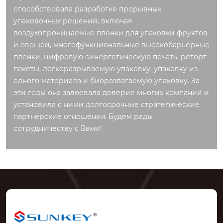
способствовала разработке прорывных
упаковочных решений, включая
воздухопроницаемые пленки для упаковки фруктов
и овощей, многофункциональные высокобарьерные
пленки, цифровую синергетическую печать, реторт-
пакеты, легкоразрываемую упаковку, упаковку из
одного материала и биоразлагаемую упаковку. За
эти годы она завоевала доверие многих компаний и
установила с ними долгосрочные стратегические
партнерские отношения. Будем рады
сотрудничеству с Вами!