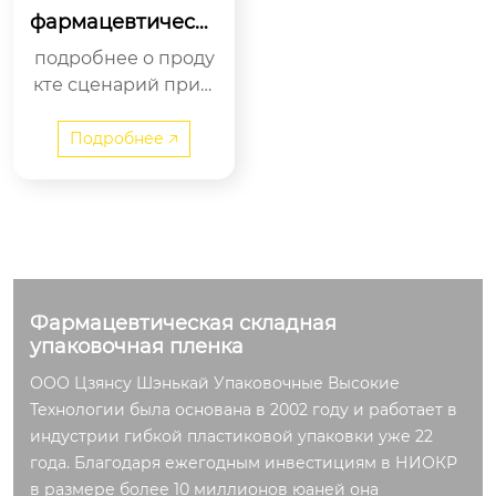
фармацевтическа
я складная упако
подробнее о проду
вочная пленка
кте сценарий прим
енения влагонепро
ницаемость электр
Подробнее 🡥
оники: прецизион
н...
Фармацевтическая складная
упаковочная пленка
ООО Цзянсу Шэнькай Упаковочные Высокие
Технологии была основана в 2002 году и работает в
индустрии гибкой пластиковой упаковки уже 22
года. Благодаря ежегодным инвестициям в НИОКР
в размере более 10 миллионов юаней она