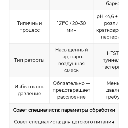
барьеро
pH <4,6 + го
Типичный
121°C / 20–30
розлив и
процесс
мин
кратковреме
пастериза
Насыщенный
HTST ил
пар; паро-
Тип реторты
туннельн
воздушная
пастериза
смесь
Обязательно —
Меньше
Избыточное
предотвращает
давлени
давление
расслоение
требуетс
Совет специалиста: параметры обработки
Совет специалиста: для детского питания