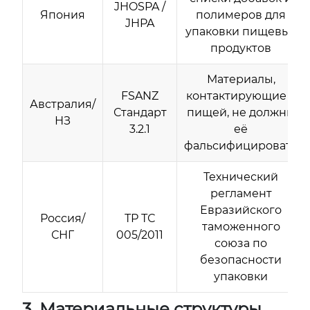
JHOSPA /
Япония
полимеров для
JHPA
упаковки пищевых
продуктов
Материалы,
FSANZ
контактирующие с
Австралия/
Стандарт
пищей, не должны
НЗ
3.2.1
её
фальсифицировать
Технический
регламент
Евразийского
Россия/
ТР ТС
таможенного
СНГ
005/2011
союза по
безопасности
упаковки
3. Материальные структуры