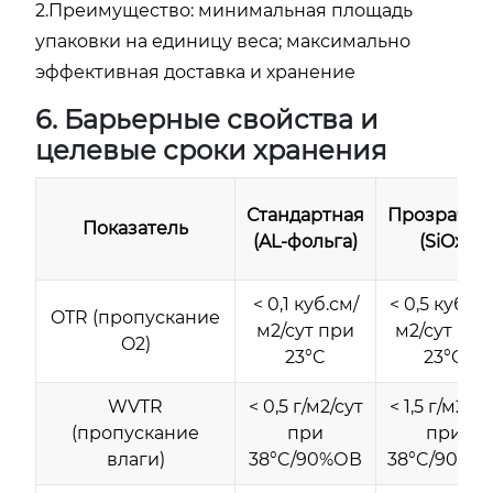
2.Преимущество: минимальная площадь
упаковки на единицу веса; максимально
эффективная доставка и хранение
6. Барьерные свойства и
целевые сроки хранения
Стандартная
Прозрачна
Показатель
(AL-фольга)
(SiOx)
< 0,1 куб.см/
< 0,5 куб.см
OTR (пропускание
м2/сут при
м2/сут при
O2)
23°C
23°C
WVTR
< 0,5 г/м2/сут
< 1,5 г/м2/су
(пропускание
при
при
влаги)
38°C/90%ОВ
38°C/90%О