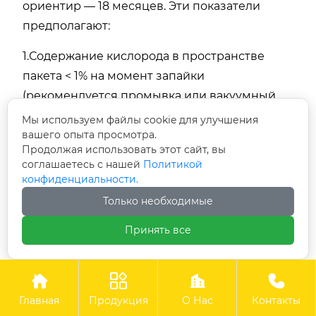
ориентир — 18 месяцев. Эти показатели
предполагают:
1.Содержание кислорода в пространстве
пакета < 1% на момент запайки
(рекомендуется промывка или вакуумный
розлив)
Мы используем файлы cookie для улучшения
вашего опыта просмотра.
2.Целостность шва подтверждена 100%
Продолжая использовать этот сайт, вы
соглашаетесь с нашей
Политикой
визуальным контролем + статистическим
конфиденциальности.
испытанием по ASTM F1929
Только необходимые
3.Условия хранения: избегать прямого
Принять все
солнечного света, температур выше 35°C и
давления при укладке в стопку




7. Контроль качества:
Главная
Продукция
О Нас
Контакты
требования нулевого дефекта