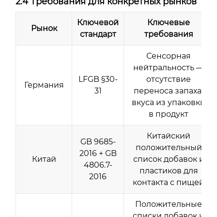
2.4 Требования для конкретных рынков
Ключевой
Ключевые
Рынок
стандарт
требования
Сенсорная
нейтральность —
LFGB §30-
отсутствие
Германия
31
переноса запаха/
вкуса из упаковки
в продукт
Китайский
GB 9685-
положительный
2016 + GB
Китай
список добавок и
4806.7-
пластиков для
2016
контакта с пищей
Положительные
списки добавок и