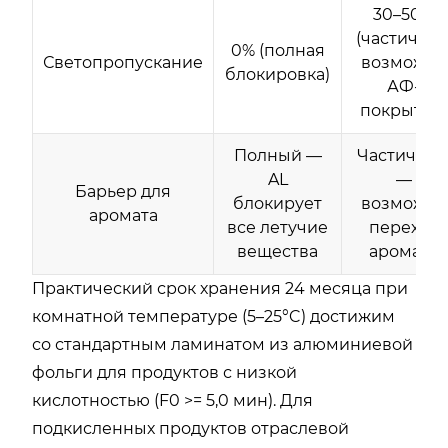
30–50%
(частичное
0% (полная
Светопропускание
возможно
блокировка)
АФ-
покрытие)
Полный —
Частичны
AL
—
Барьер для
блокирует
возможен
аромата
все летучие
переход
вещества
аромата
Практический срок хранения 24 месяца при
комнатной температуре (5–25°C) достижим
со стандартным ламинатом из алюминиевой
фольги для продуктов с низкой
кислотностью (F0 >= 5,0 мин). Для
подкисленных продуктов отраслевой