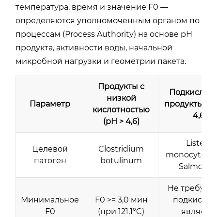
температура, время и значение F0 —
определяются уполномоченным органом по
процессам (Process Authority) на основе pH
продукта, активности воды, начальной
микробной нагрузки и геометрии пакета.
Продукты с
Подкислён
низкой
Параметр
продукты (pH
кислотностью
4,6)
(pH > 4,6)
Listeria
Целевой
Clostridium
monocytogen
патоген
botulinum
Salmonell
Не требует
Минимальное
F0 >= 3,0 мин
подкисле
F0
(при 121,1°C)
являетс