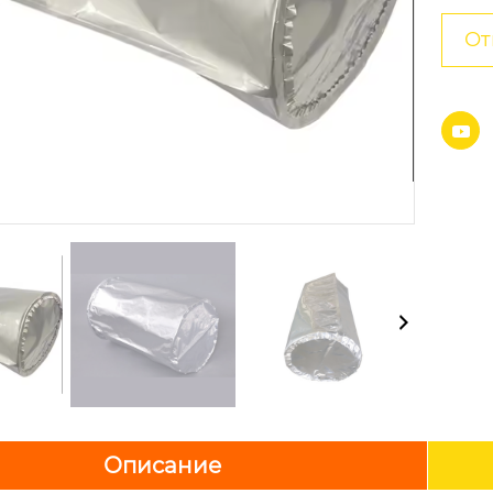
От

Описание