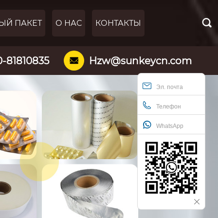

ЫЙ ПАКЕТ
О НАС
КОНТАКТЫ
0-81810835
Hzw@sunkeycn.com

Эл. почта
Телефон
WhatsApp