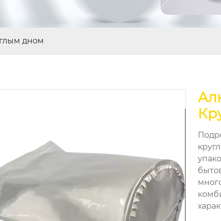
углым дном
Ал
Кр
Подр
круг
упак
быто
мног
комб
харак