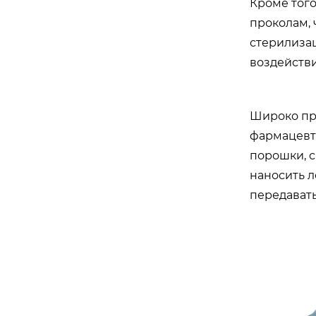
Кроме того
проколам, 
стерилиза
воздействи
Широко пр
фармацевт
порошки, с
наносить 
передавать