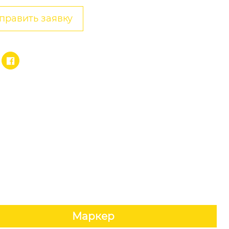
править заявку

Маркер