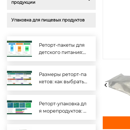
продукции
Упаковка для пищевых продуктов
Реторт-пакеты для
детского питания:
полное руководств
о по безопасности
и соответствию тре
Размеры реторт-па
бованиям [2026]
кетов: как выбрать
правильные габар
иты для вашего пр
одукта
Реторт-упаковка дл
я морепродуктов: п
олный гид для про
изводителей рыбы