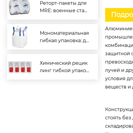
и морской продукц
Реторт-пакеты для
ии
MRE: военные стан
Подро
дарты и гражданск
ое применение
Алюминиев
Мономатериальная
промышлен
гибкая упаковка: де
комбинаци
йствительно перер
защитной с
абатываемая или м
превосход
аркетинговая конц
Химический рецик
епция?
лучей и др
линг гибкой упаков
ки: революция отра
условия дл
сли или дорогой ло
веществ и 
жный выход?
Конструкц
стоять без
складирова