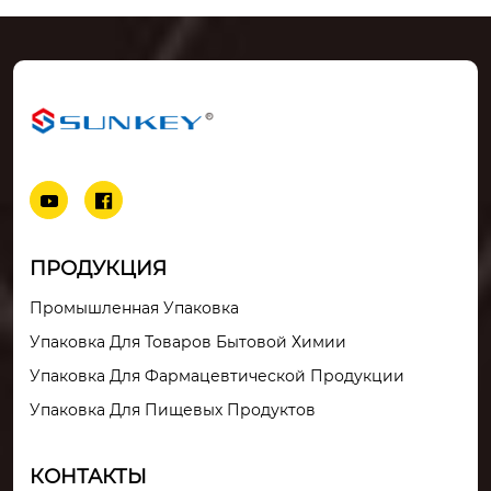
	особенности пр
	пп тканые мешк
одукции

и

основная логика пр
гибкие промежуточ
оектирования проз
ные контейнеры дл
рачных ...
я насыпных гру...


ПРОДУКЦИЯ
Промышленная Упаковка
Упаковка Для Товаров Бытовой Химии
Упаковка Для Фармацевтической Продукции
Упаковка Для Пищевых Продуктов
КОНТАКТЫ