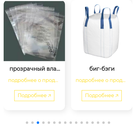
прозрачный влаг
биг-бэги
онепроницаемый
подробнее о продук
подробнее о продук
 и проницаемый п
акет пищевого кл
те

те

асса устойчивая к 
Подробнее 🡥
Подробнее 🡥
проколу