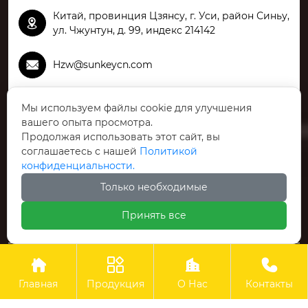
Китай, провинция Цзянсу, г. Уси, район Синьу,

ул. Чжунтун, д. 99, индекс 214142

Hzw@sunkeycn.com

+86-510-81810835
Мы используем файлы cookie для улучшения
вашего опыта просмотра.
Продолжая использовать этот сайт, вы

+8613812511247
соглашаетесь с нашей
Политикой
конфиденциальности.
Только необходимые
Принять все
Links:




ООО Цзянсу Шэнькай Упаковочные Высокие Технологии
Главная
Продукция
О Нас
Контакты