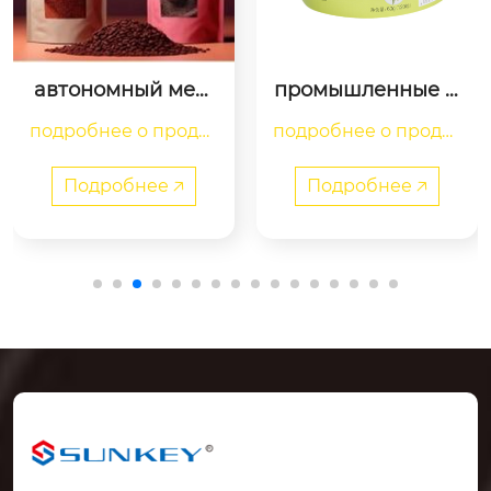
автономный меш
промышленные м
ок с высоким бар
аркировочные эт
подробнее о продук
подробнее о продук
ьером
икетки
те

те

Подробнее 🡥
Подробнее 🡥
	особенности пр
	промышленные 
одукции

маркировочные эти
входный высоковол
кетки являются клю
ьтный слой pa (прон
чевым носителем ...
ицаемо...