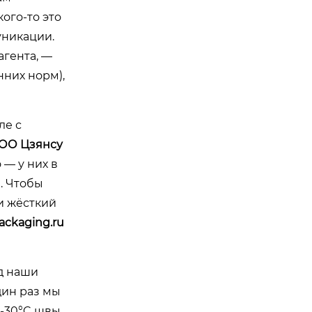
ого-то это
уникации.
агента, —
нних норм),
ле с
ОО Цзянсу
 — у них в
ы. Чтобы
ти жёсткий
ackaging.ru
д наши
дин раз мы
 -30°C швы