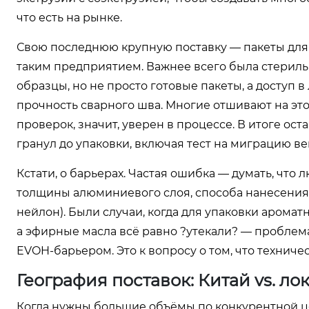
что есть на рынке.
Свою последнюю крупную поставку — пакеты для 
таким предприятием. Важнее всего была стериль
образцы, но не просто готовые пакеты, а доступ 
прочность сварного шва. Многие отшивают на этой
проверок, значит, уверен в процессе. В итоге ос
гранул до упаковки, включая тест на миграцию ве
Кстати, о барьерах. Частая ошибка — думать, что 
толщины алюминиевого слоя, способа нанесения и
нейлон). Были случаи, когда для упаковки арома
а эфирные масла всё равно ?утекали? — проблема
EVOH-барьером. Это к вопросу о том, что техниче
География поставок: Китай vs. л
Когда нужны большие объёмы по конкурентной цен