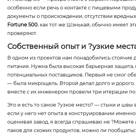
особенно если речь о контакте с пищевыми про
документы о происхождении, отсутствии вредных 
Fortune 500
, как тот же Шэнькай, обычно имеет э
проверяют.
Собственный опыт и ?узкие мест
В одном из проектов нам понадобились стоячие д
питания. Нужна была высокая барьерная защита, 
потенциальных поставщиков. Первый не смог обе
— была микрощель. Второй делал долго и дорого. Т
вместе с их инженером провели три итерации по
Это и есть то самое ?узкое место? — стыки и швы
если у него нет опыта в конструировании именно
оценивая завод, я всегда спрашиваю не ?Можете 
паков для схожих продуктов, можно ли пообщатьс