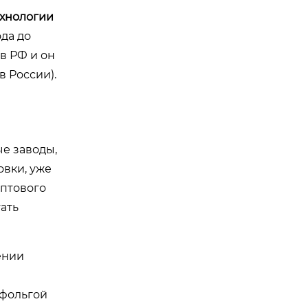
хнологии
ода до
в РФ и он
в России).
ые заводы,
овки, уже
оптового
ать
ении
 фольгой