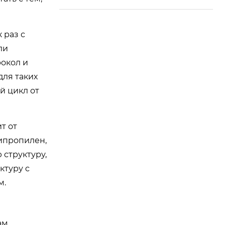
 раз с
ли
рокол и
для таких
й цикл от
т от
липропилен,
 структуру,
ктуру с
м.
ам