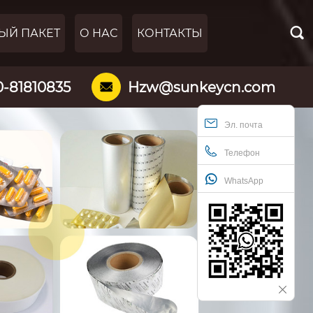

ЫЙ ПАКЕТ
О НАС
КОНТАКТЫ
0-81810835
Hzw@sunkeycn.com

Эл. почта
Телефон
WhatsApp