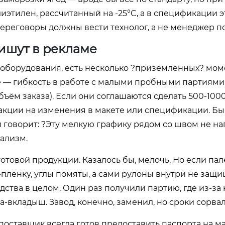
иэтилен, рассчитанный на -25°C, а в спецификации 
ереговоры должны вести технолог, а не менеджер по
пишут в рекламе
оборудования, есть несколько ?приземлённых? мом
е — гибкость в работе с малыми пробными партиями
ём заказа). Если они соглашаются сделать 500-1000
еакции на изменения в макете или спецификации. Бы
и говорит: ?Эту мелкую графику рядом со швом не на
ализм.
готовой продукции. Казалось бы, мелочь. Но если пал
плёнку, углы помяты, а сами рулоны внутри не защ
дства в целом. Один раз получили партию, где из-за
-вкладыш. Завод, конечно, заменил, но сроки сорвал
оставщик всегда готов предоставить паспорта на м