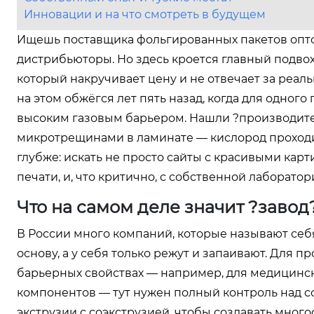
Инновации и на что смотреть в будущем
Ищешь поставщика фольгированных пакетов оптом
дистрибьюторы. Но здесь кроется главный подвох
который накручивает цену и не отвечает за реал
на этом обжёгся лет пять назад, когда для одног
высоким газовым барьером. Нашли ?производител
микротрещинами в ламинате — кислород проходил,
глубже: искать не просто сайты с красивыми карт
печати, и, что критично, с собственной лаборатор
Что на самом деле значит ?завод
В России много компаний, которые называют себя
основу, а у себя только режут и запаивают. Для пр
барьерных свойствах — например, для медицинс
компонентов — тут нужен полный контроль над 
экструзии с соэкструзией, чтобы создавать много