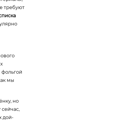
е требуют
списка
гулярно
нового
х
с фольгой
как мы
ёнку, но
 сейчас,
х дой-