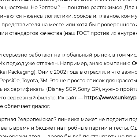
щностями. Но ?оптом? — понятие растяжимое. Для к
ачинаются нюансы логистики, сроков и, главное, комм
 представителя на месте или хотя бы проверенного 
ии стандартов качества (наш ГОСТ против их внутре
и серьёзно работают на глобальный рынок, в том чис
х подход уже отлажен. Например, знаю компанию
О
ai Packaging). Они с 2002 года в отрасли, и что важно
PepsiCo, Toyota, 3M. Это не просто список для красот
ь их сертификаты (Disney SGP, Sony GP), нужно прой
Это серьёзный фильтр. Их сайт —
https://www.sunkeyp
 облегчает диалог.
дартная ?европейская? линейка может не подойти по
ывать время и бюджет на пробные партии и тесты. О
 заморозки ягод — вроде бы всё по стандарту, но при