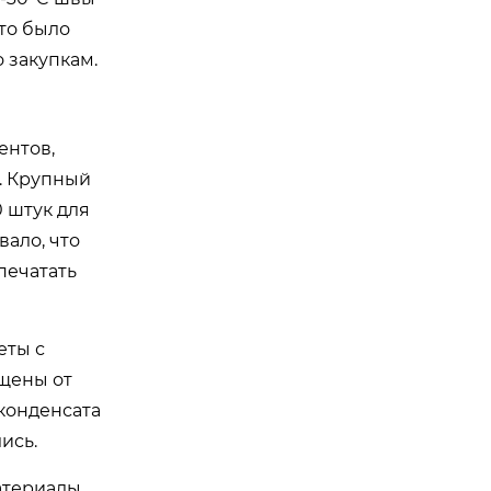
это было
 закупкам.
ентов,
. Крупный
 штук для
вало, что
печатать
еты с
ищены от
 конденсата
ись.
атериалы,