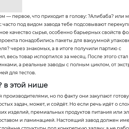
 — первое, что приходит в голову: ?Алибаба? или 
: часто под видом завода тебе подсовывают перекуп
ьное качество сырья, особенно барьерных свойств фо
о проекта понадобились пакеты для вакуумной упаков
я? через знакомых, а в итоге получили партию с
 весь товар испортился за месяц. После этого стал
инками, а реальные заводы с полным циклом, от экст
ией для тестов.
? в этой нише
 производителями, но по факту они закупают готов
остых задач, может, и сойдёт. Но если речь идёт о сл
ких изделий, премиальных продуктов питания или э
составом и ламинацией. Настоящий завод должен им
слойные структуры под конкретную задачу, а не работ