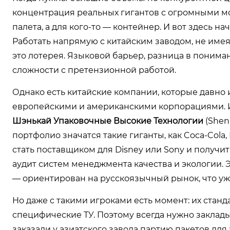
концентрация реальных гигантов с огромными мо
палета, а для кого-то — контейнер. И вот здесь н
Работать напрямую с китайским заводом, не имея
это лотерея. Языковой барьер, разница в пониман
сложности с претензионной работой.
Однако есть китайские компании, которые давно 
европейскими и американскими корпорациями. И
Шэнькай Упаковочные Высокие Технологии
(Shenk
портфолио значатся такие гиганты, как Coca-Cola, 
стать поставщиком для Disney или Sony и получит
аудит систем менеджмента качества и экологии. 
— ориентирован на русскоязычный рынок, что уже
Но даже с такими игроками есть момент: их стан
специфические ТУ. Поэтому всегда нужно заклад
заказали у азиатского завода партию пакетов для