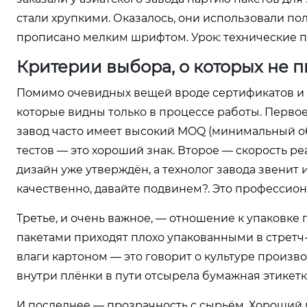
стали хрупкими. Оказалось, они использовали пол
прописано мелким шрифтом. Урок: технические п
Критерии выбора, о которых не 
Помимо очевидных вещей вроде сертификатов и 
которые видны только в процессе работы. Перво
завод часто имеет высокий MOQ (минимальный объ
тестов — это хороший знак. Второе — скорость р
дизайн уже утверждён, а технолог завода звенит 
качественно, давайте подвинем?. Это профессион
Третье, и очень важное, — отношение к упаковке 
пакетами приходят плохо упакованными в стретч-
влаги картоном — это говорит о культуре произво
внутри плёнки в пути отсырела бумажная этикетка
И последнее — прозрачность с сырьём. Хороший п