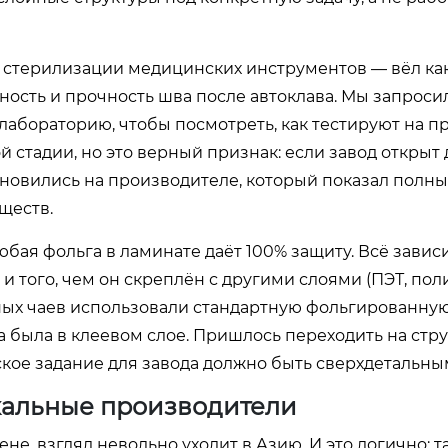
стерилизации медицинских инструментов — вёл как
ность и прочность шва после автоклава. Мы запроси
в лабораторию, чтобы посмотреть, как тестируют на п
 стадии, но это верный признак: если завод открыт 
тановились на производителе, который показал полны
ществ.
любая фольга в ламинате даёт 100% защиту. Всё зависи
 того, чем он скреплён с другими слоями (ПЭТ, по
тных чаев использовали стандартную фольгированную
 была в клеевом слое. Пришлось переходить на стру
ское задание для завода должно быть сверхдетальны
окальные производители
е, взгляд невольно уходит в Азию. И это логично: т