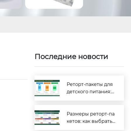
Последние новости
Реторт-пакеты для
детского питания:
полное руководств
о по безопасности
и соответствию тре
Размеры реторт-па
бованиям [2026]
кетов: как выбрать
правильные габар