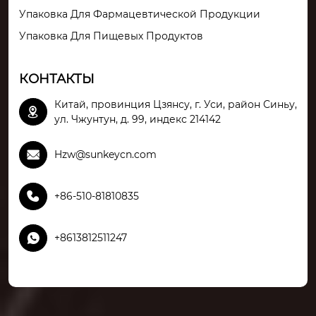
Упаковка Для Фармацевтической Продукции
Упаковка Для Пищевых Продуктов
КОНТАКТЫ
Китай, провинция Цзянсу, г. Уси, район Синьу,

ул. Чжунтун, д. 99, индекс 214142

Hzw@sunkeycn.com

+86-510-81810835

+8613812511247