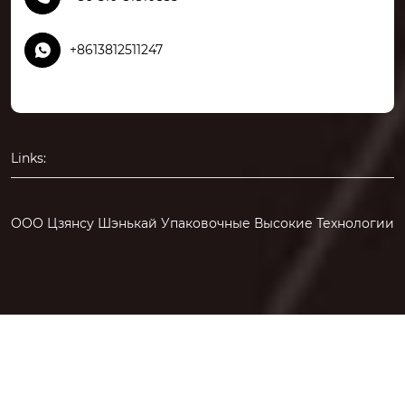

+8613812511247
Links:
ООО Цзянсу Шэнькай Упаковочные Высокие Технологии