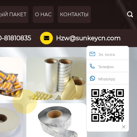

ЫЙ ПАКЕТ
О НАС
КОНТАКТЫ
0-81810835
Hzw@sunkeycn.com

Эл. почта
Телефон
WhatsApp