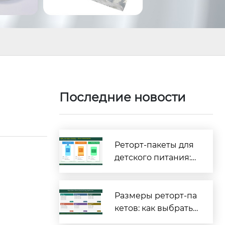
?
Последние новости
Реторт-пакеты для
детского питания:
полное руководств
о по безопасности
и соответствию тре
Размеры реторт-па
бованиям [2026]
кетов: как выбрать
правильные габар