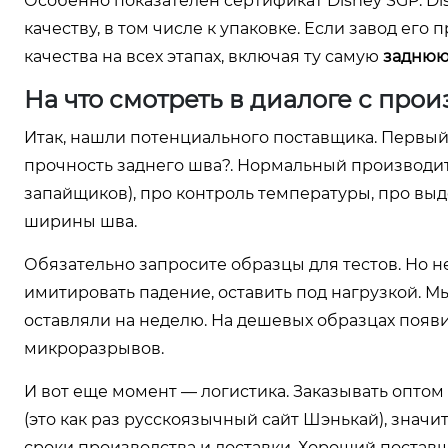
Особенно показателен сертификат Disney SGP. D
качеству, в том числе к упаковке. Если завод ег
качества на всех этапах, включая ту самую
заднюю
На что смотреть в диалоге с про
Итак, нашли потенциального поставщика. Первый 
прочность заднего шва?. Нормальный производит
запайщиков), про контроль температуры, про вы
ширины шва.
Обязательно запросите образцы для тестов. Но не
имитировать падение, оставить под нагрузкой. Мы
оставляли на неделю. На дешевых образцах появи
микроразрывов.
И вот еще момент — логистика. Заказывать оптом 
(это как раз русскоязычный сайт Шэнькай), значи
сроки производства и доставки. Хороший поставщ