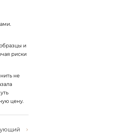
ами.
 образцы и
ючая риски
инить не
азала
путь
ную цену.
дующий