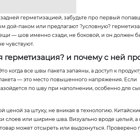
 с задней герметизацией, забудьте про первый попав
ным дой-паком или предлагают ?условную? герметиз
вещи — шов именно сзади, не боковой, и он должен б
е чувствуют.
яя герметизация? и почему с ней п
то когда все швы пакета запаяны, а доступ к продук
? пакета — это место повышенного напряжения. Если
 разойдется по шву при наполнении, особенно для с
й ценой за штуку, не вникая в технологию. Китайск
и слоев или ширине шва. Визуально вроде целый, а 
товар может отсыреть или выдохнуться. Проверено 