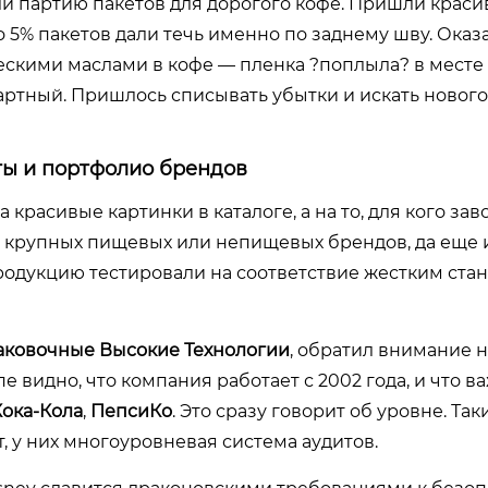
али партию пакетов для дорогого кофе. Пришли краси
 5% пакетов дали течь именно по заднему шву. Оказа
скими маслами в кофе — пленка ?поплыла? в месте 
артный. Пришлось списывать убытки и искать нового
ты и портфолио брендов
 красивые картинки в каталоге, а на то, для кого зав
я крупных пищевых или непищевых брендов, да еще 
продукцию тестировали на соответствие жестким стан
ковочные Высокие Технологии
, обратил внимание н
пе видно, что компания работает с 2002 года, и что в
Кока-Кола
,
ПепсиКо
. Это сразу говорит об уровне. Так
 у них многоуровневая система аудитов.