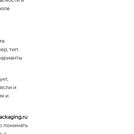
асности и
роле
те
ер, тип
 варианты
укт,
рясли и
ия и
ackaging.ru
ко понимать
ь с