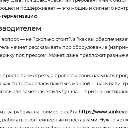
isney славится драконовскими требованиями к безоп
о прошел и поддерживает — это мощный сигнал о конт
 герметизацию
.
изводителем
вопрос — не ?сколько стоит?, а ?как вы обеспечивае
ель начнет рассказывать про оборудование (наприм
держку под прессом. Может, даже предложат разные
 просто посмотреть, а провести свои: насыпать прод
 как-то тестировали пакеты с манкой — насыпали, т
лась еле заметная ?пыль? у шва — признак истиран
из-за рубежа, например, с сайта
https://www.sunkeyp
т, работать с контейнерными поставками. Нужно чет
ик всегда имеет отработанную схему и может помоч