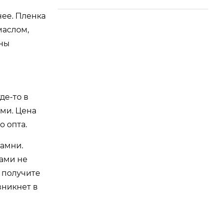
нее. Пленка
маслом,
жны
де-то в
ями. Цена
о опта.
амни.
сами не
 получите
вникнет в