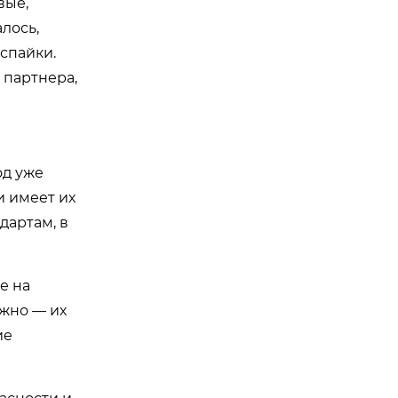
вые,
лось,
спайки.
 партнера,
од уже
и имеет их
дартам, в
е на
ажно — их
ие