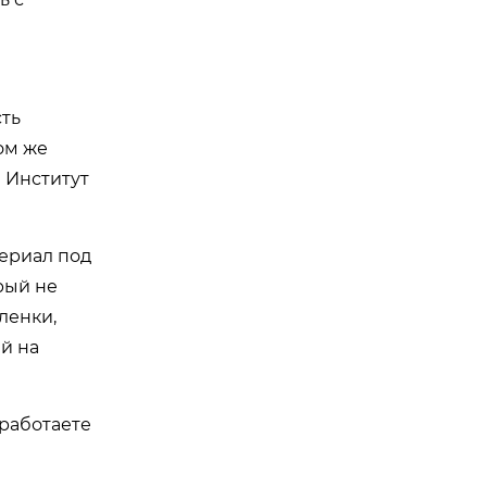
сть
ом же
 Институт
териал под
рый не
ленки,
й на
 работаете