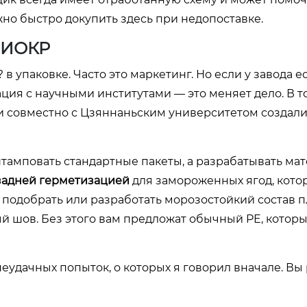
жно быстро докупить здесь при недопоставке.
НИОКР
 упаковке. Часто это маркетинг. Но если у завода е
ация с научными институтами — это меняет дело. В т
и совместно с Цзяннаньским университетом создали
 штамповать стандартные пакеты, а разрабатывать ма
задней герметизацией
для замороженных ягод, кото
 подобрать или разработать морозостойкий состав п
й шов. Без этого вам предложат обычный PE, которы
неудачных попыток, о которых я говорил вначале. Вы