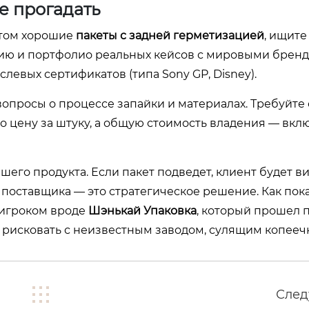
не прогадать
птом хорошие
пакеты с задней герметизацией
, ищите
рию и портфолио реальных кейсов с мировыми бренд
евых сертификатов (типа Sony GP, Disney).
вопросы о процессе запайки и материалах. Требуйте
ко цену за штуку, а общую стоимость владения — вкл
ашего продукта. Если пакет подведет, клиент будет в
 поставщика — это стратегическое решение. Как пок
 игроком вроде
Шэнькай Упаковка
, который прошел 
ем рисковать с неизвестным заводом, сулящим копееч
Сле