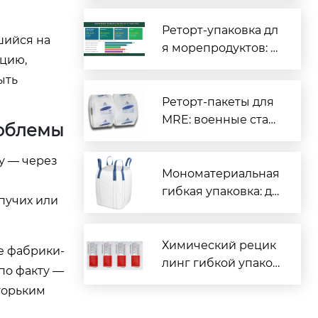
иты для вашего пр
одукта
Реторт-упаковка дл
шийся на
я морепродуктов: п
ацию,
олный гид для про
ыть
изводителей рыбы
и морской продукц
Реторт-пакеты для
ии
MRE: военные стан
роблемы
дарты и гражданск
ое применение
ту — через
Мономатериальная
гибкая упаковка: де
ыпучих или
йствительно перер
абатываемая или м
аркетинговая конц
Химический рецик
ие фабрики-
епция?
линг гибкой упаков
по факту —
ки: революция отра
горьким
сли или дорогой ло
жный выход?