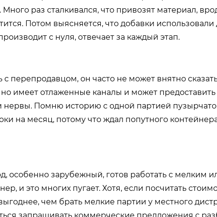
 Много раз сталкивался, что привозят материал, вро
портится. Потом выясняется, что добавки использовал
роизводит с нуля, отвечает за каждый этап.
с перепродавцом, он часто не может внятно сказать,
ычно имеет отлаженные каналы и может предоставить
но и нервы. Помню историю с одной партией пузырчат
ки на месяц, потому что ждал попутного контейнера.
од, особенно зарубежный, готов работать с мелким 
р, и это многих пугает. Хотя, если посчитать стоим
выгоднее, чем брать мелкие партии у местного дист
иться запрашивать коммерческие предложения с раз