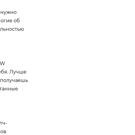
, нужно
ногие об
ильностью
XW
тебя. Лучше
ы получаешь
отанные
тч-
нов