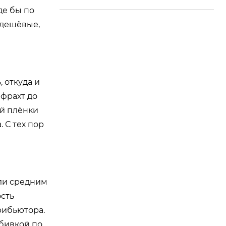
де бы по
и дешёвые,
 откуда и
 фрахт до
ой плёнки
 С тех пор
или средним
ость
рибьютора.
бивкой по