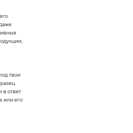
его
 даже
рхивные
родукции,
под твои
бразец
и в ответ
е или его