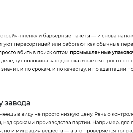
а стрейч-плёнку и барьерные пакеты — и снова наткн
торгуют пересортицей или работают как обычные пер
 просто вбить в поиск оптом
промышленные упаково
м деле, тут половина заводов оказывается просто то
значит, и по срокам, и по качеству, и по адаптации п
у завода
меешь в виду не просто низкую цену. Речь о контроле
и, над сроками производства партии. Например, для
 но и миграция веществ — а это проверяется только