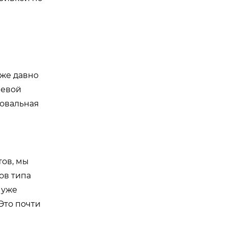
уже давно
чевой
ровальная
ов, мы
ов типа
 уже
Это почти