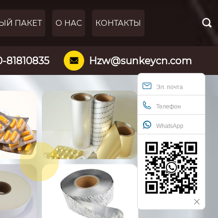

ЫЙ ПАКЕТ
О НАС
КОНТАКТЫ
0-81810835
Hzw@sunkeycn.com

Эл. почта
Телефон
WhatsApp