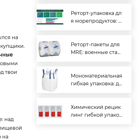
иты для вашего пр
одукта
Реторт-упаковка дл
я морепродуктов: п
олный гид для про
изводителей рыбы
улся на
и морской продукц
Реторт-пакеты для
екупщики.
ии
MRE: военные стан
чные
дарты и гражданск
рговыми
ое применение
од твои
Мономатериальная
гибкая упаковка: де
йствительно перер
абатываемая или м
аркетинговая конц
Химический рецик
епция?
линг гибкой упаков
: над
ки: революция отра
 пищевой
сли или дорогой ло
 на
жный выход?