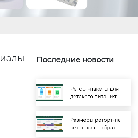
риалы
Последние новости
Реторт-пакеты для
детского питания:
полное руководств
о по безопасности
и соответствию тре
Размеры реторт-па
бованиям [2026]
кетов: как выбрать
правильные габар