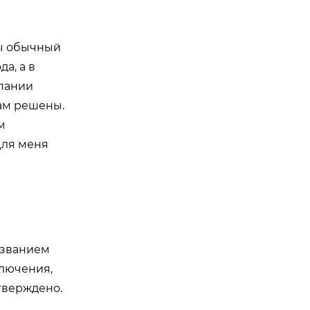
бы обычный
да, а в
мпании
там решены.
м
Для меня
азванием
сключения,
тверждено.