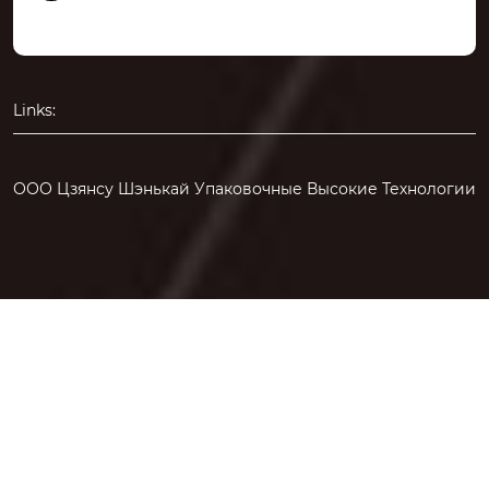
Links:
ООО Цзянсу Шэнькай Упаковочные Высокие Технологии