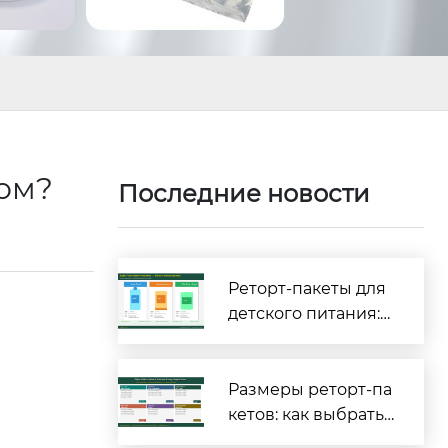
том?
Последние новости
Реторт-пакеты для
детского питания:
полное руководств
о по безопасности
и соответствию тре
Размеры реторт-па
бованиям [2026]
кетов: как выбрать
правильные габар