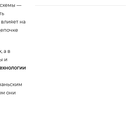
 схемы —
ть
 влияет на
цепочке
 а в
ы и
ехнологии
наньским
том они