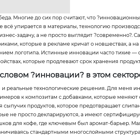
беда. Многие до сих пор считают, что ?инновационн
ле всё упирается в материалы, технологию производс
знес-задачу, а не просто выглядит ?современно?. С
иками, которые в рекламе кричат о новшествах, а на
ием логотипа. Истинные инновации часто тихие — 
войствах, которые продлевают срок хранения продукт
 словом ?инновации? в этом сектор
 и реальные технологические решения. Для меня и
лимеров к композитам с добавками, которые меняют 
я сыпучих продуктов, которое предотвращает слипа
рые не просто декларируются, а имеют сертифицир
ков для кофе, где ключевым был аромат-барьер. Мал
граничиваясь стандартными многослойными структур