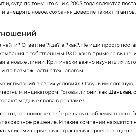
т и, судя по тому, что они с 2005 года являются пос
 внедрять новое, сохраняя доверие таких гигантов,
отношений
найти? Ответ: не ?где?, а ?как?. Не ищи просто пост
 компания с собственным R&D, как в примере выше, 
 в новые линии. Критически важно изучить их ист
о и по возможности с технологом.
ных испытаний в своих условиях. Озвучь им сложную,
честным индикатором. Готовы ли они, как
Шэнькай
,
вторяют модные слова в рекламе?
о тот, кто помогает тебе решать проблемы твоего б
а упаковочное решение. И такие компании находятся 
за кулисами серьёзных отраслевых проектов, где це