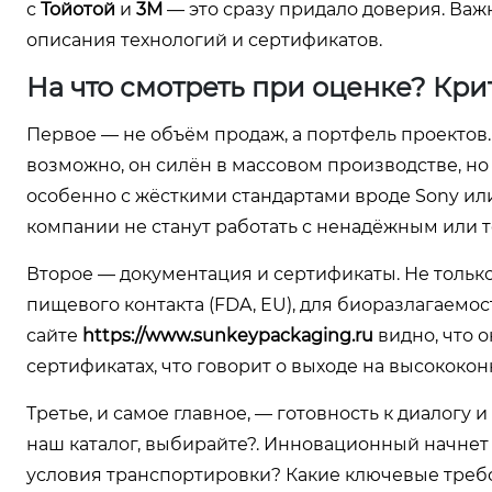
с
Тойотой
и
3М
— это сразу придало доверия. Важн
описания технологий и сертификатов.
На что смотреть при оценке? Кри
Первое — не объём продаж, а портфель проектов. 
возможно, он силён в массовом производстве, н
особенно с жёсткими стандартами вроде Sony или 
компании не станут работать с ненадёжным или 
Второе — документация и сертификаты. Не только 
пищевого контакта (FDA, EU), для биоразлагаемост
сайте
https://www.sunkeypackaging.ru
видно, что 
сертификатах, что говорит о выходе на высококо
Третье, и самое главное, — готовность к диалогу 
наш каталог, выбирайте?. Инновационный начнет 
условия транспортировки? Какие ключевые требов