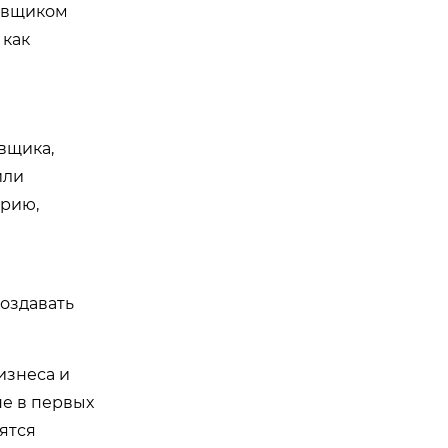
тавщиком
 как
авщика,
или
орию,
 создавать
изнеса и
не в первых
нятся