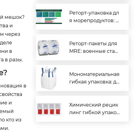
иты для вашего пр
одукта
Реторт-упаковка дл
ый мешок?
я морепродуктов: п
тва и
олный гид для про
ам через
изводителей рыбы
 деле
и морской продукц
Реторт-пакеты для
ии
они в
MRE: военные стан
дарты и гражданск
а в разы.
ое применение
е?
Мономатериальная
гибкая упаковка: де
нновация в
йствительно перер
свойства
абатываемая или м
ние и
аркетинговая конц
Химический рецик
уемый
епция?
линг гибкой упаков
о кто из
ки: революция отра
сли или дорогой ло
ами.
жный выход?