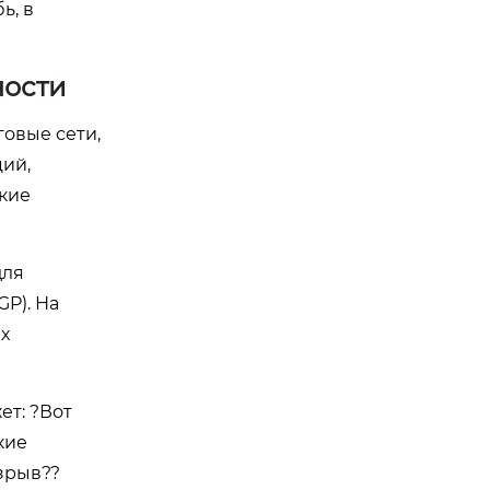
ь, в
ности
говые сети,
ций,
акие
для
GP). На
х
ет: ?Вот
кие
зрыв??