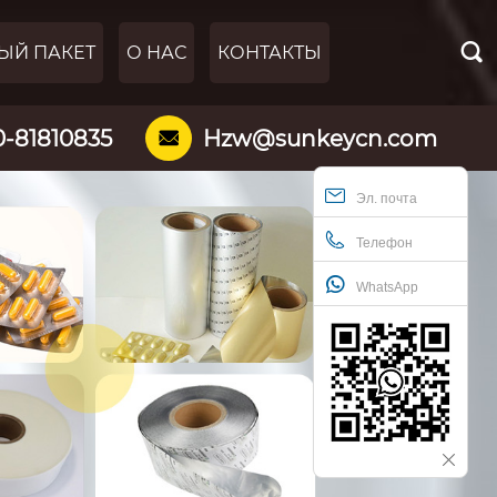

ЫЙ ПАКЕТ
О НАС
КОНТАКТЫ
0-81810835
Hzw@sunkeycn.com

Эл. почта
Телефон
WhatsApp