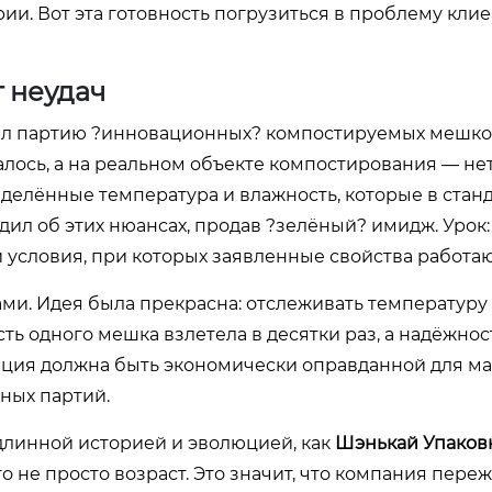
ии. Вот эта готовность погрузиться в проблему кли
 неудач
зал партию ?инновационных? компостируемых мешко
алось, а на реальном объекте компостирования — нет
еделённые температура и влажность, которые в стан
ил об этих нюансах, продав ?зелёный? имидж. Урок:
 условия, при которых заявленные свойства работаю
ми. Идея была прекрасна: отслеживать температуру
ть одного мешка взлетела в десятки раз, а надёжнос
вация должна быть экономически оправданной для м
тных партий.
длинной историей и эволюцией, как
Шэнькай Упаков
то не просто возраст. Это значит, что компания пере