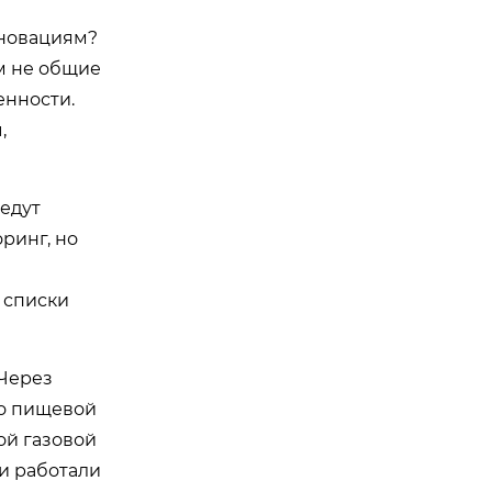
нновациям?
ём не общие
енности.
,
едут
ринг, но
 списки
 Через
по пищевой
ой газовой
ни работали