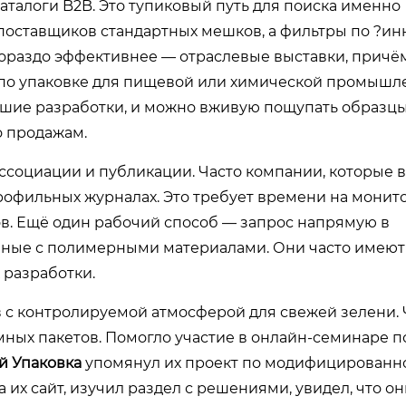
аталоги B2B. Это тупиковый путь для поиска именно
поставщиков стандартных мешков, а фильтры по ?и
 Гораздо эффективнее — отраслевые выставки, прич
 по упаковке для пищевой или химической промышл
йшие разработки, и можно вживую пощупать образцы
о продажам.
социации и публикации. Часто компании, которые в
рофильных журналах. Это требует времени на монито
в. Ещё один рабочий способ — запрос напрямую в
анные с полимерными материалами. Они часто имеют
 разработки.
 с контролируемой атмосферой для свежей зелени.
ных пакетов. Помогло участие в онлайн-семинаре 
й Упаковка
упомянул их проект по модифицированн
а их сайт, изучил раздел с решениями, увидел, что о