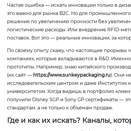
Частая ошибка — искать инновации только в диз
это важно для рынка B2C. Но для промышленного
решение по увеличению прочности без увеличения
логистические расходы. Или внедрение RFID-мет
поставок. Вот это — реальные инновации, за котор
По своему опыту скажу, что настоящие прорывы ча
компаниях, которые вкладываются в R&D. Именно 
прототипы. Например, знаю китайского произво
(их сайт —
https://www.sunkeypackaging.ru
). Они 
исследовательским центром и даже Институтом 
университетом. Когда видишь в портфолио клиен
получили Disney SGP и Sony GP сертификаты — эт
стандартам, а не только к объёмам продаж.
Где и как их искать? Каналы, кото