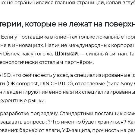
о: не ограничивайся главной страницей, копай вглуб
терии, которые не лежат на поверх
Если у поставщика в клиентах только локальные тор
о не в инновациях. Наличие международных корпора
Disney, как у того же
Шэнькай
, — сильный сигнал. Т
технологически отсталым партнёром.
ISO, что сейчас есть у всех, а специализированные: 
и (OK compost, DIN CERTCO), отраслевые (типа Sony 
они акцентируют именно на этих специализированны
нкурентные рынки.
и разработке под задачу. Стандартный поставщик скаж
задавать вопросы: ?Что именно будет храниться? Ка
ания: барьер от влаги, УФ-защита, прочность на ра