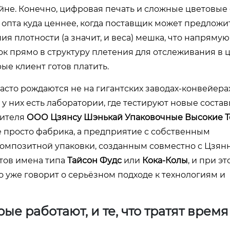
айне. Конечно, цифровая печать и сложные цветовые
 опта куда ценнее, когда поставщик может предложи
 плотности (а значит, и веса) мешка, что напрямую
ок прямо в структуру плетения для отслеживания в 
ые клиент готов платить.
сто рождаются не на гигантских заводах-конвейерах,
у них есть лаборатории, где тестируют новые состав
дителя
ООО Цзянсу Шэнькай Упаковочные Высокие Т
не просто фабрика, а предприятие с собственным
композитной упаковки, созданным совместно с Цзян
тов имена типа
Тайсон Фудс
или
Кока-Колы
, и при э
о уже говорит о серьёзном подходе к технологиям и
рые работают, и те, что тратят время