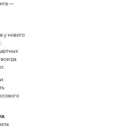
ента —
в у нового
.
дартных
 всегда
т.
 и
ть
ассового
ка
,
жила