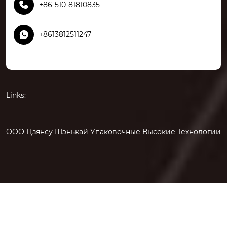

+86-510-81810835

+8613812511247
Links:
ООО Цзянсу Шэнькай Упаковочные Высокие Технологии