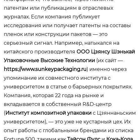
патентам или публикациям в отраслевых
журналах. Если компания публикует
исследования или получает патенты на составы
пленок или конструкции пакетов — это
серьезный сигнал. Например, натыкался на
китайского производителя
ООО Цзянсу Шэнькай
Упаковочные Высокие Технологии
(их сайт —
https://www.sunkeypackaging.ru
) именно через
упоминание их совместного института с
университетом в статье о барьерных покрытиях.
Компания, которая 22 года на рынке и
вкладывается в собственный R&D-центр
(
Институт композитной упаковки
с Цзяннаньским
университетом), — это уже не кустарный цех. Их
опыт работы с глобальными брендами из списка
Fortune 500, такими как
Тайсон Фудс
и
Кока-Кола
,