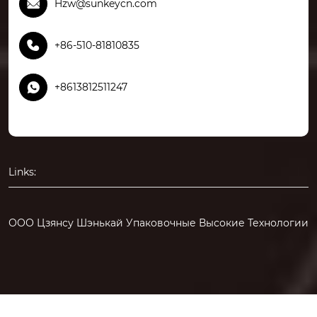

Hzw@sunkeycn.com

+86-510-81810835

+8613812511247
Links:
ООО Цзянсу Шэнькай Упаковочные Высокие Технологии