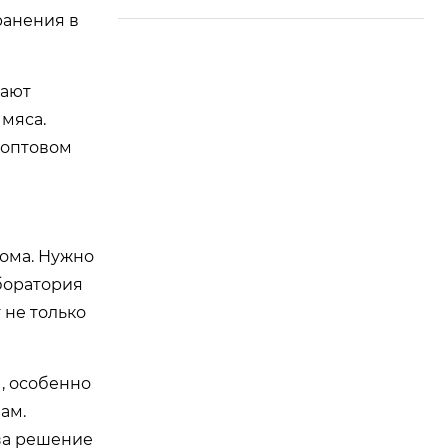
ранения в
вают
мяса.
 оптовом
дома. Нужно
боратория
 не только
, особенно
ам.
 за решение