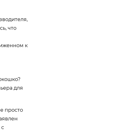
зводителя,
ь, что
лиженном к
?окошко?
рьера для
не просто
заявлен
 с