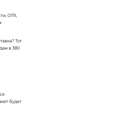
ти, OTR,
х
тавка? Тот
одаж в 380
.
ся
акет будет