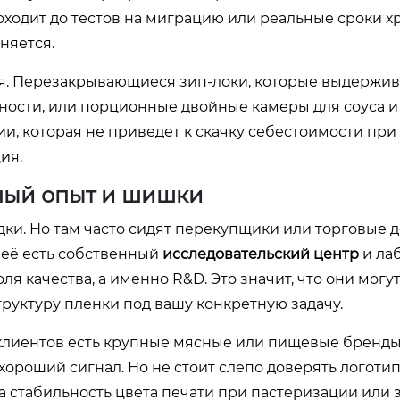
доходит до тестов на миграцию или реальные сроки х
няется.
ля. Перезакрывающиеся зип-локи, которые выдержи
ности, или порционные двойные камеры для соуса и 
ии, которая не приведет к скачку себестоимости при
ия.
ичный опыт и шишки
адки. Но там часто сидят перекупщики или торговые 
 неё есть собственный
исследовательский центр
и ла
ля качества, а именно R&D. Это значит, что они могут
труктуру пленки под вашу конкретную задачу.
клиентов есть крупные мясные или пищевые бренды
ороший сигнал. Но не стоит слепо доверять логотип
за стабильность цвета печати при пастеризации или