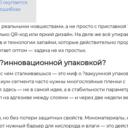
D окупается
 ошибках
с реальными новшествами, а не просто с приставкой 
лько QR-код или яркий дизайн. На деле же всё упира
в и технологии запайки, которые действительно пр
отает оптом — задача не из простых.
а ?инновационной упаковкой?
, с чем сталкиваешься — это миф о ?вакуумной упаков
емиум-сегмента часто нужны многослойные пленки с
здесь — не в самой идее, а в стабильности параметр
л на адгезиве между слоями — и через две недели в
, но без потери защитных свойств. Мономатериалы,
ют нужный барьер для кислорода и влаги — это дейс