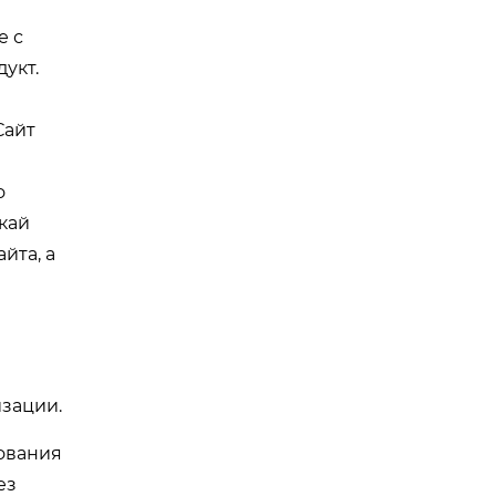
е с
укт.
Сайт
о
кай
йта, а
зации.
дования
ез