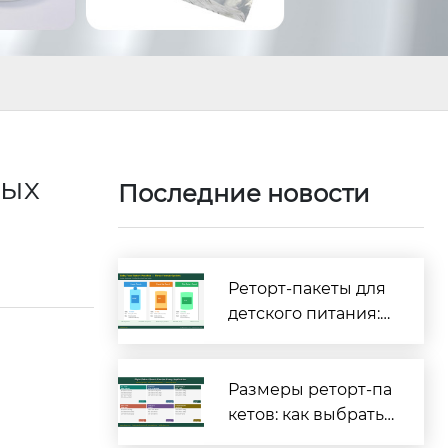
?
ных
Последние новости
Реторт-пакеты для
детского питания:
полное руководств
о по безопасности
и соответствию тре
Размеры реторт-па
бованиям [2026]
кетов: как выбрать
правильные габар