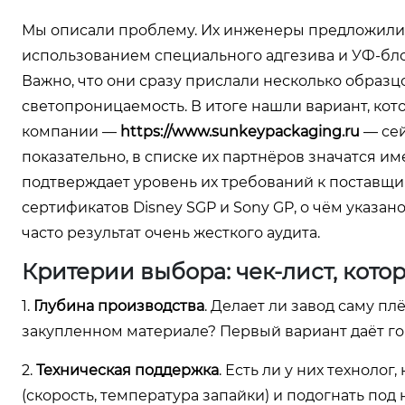
Мы описали проблему. Их инженеры предложили 
использованием специального адгезива и УФ-блок
Важно, что они сразу прислали несколько образц
светопроницаемость. В итоге нашли вариант, ко
компании —
https://www.sunkeypackaging.ru
— сей
показательно, в списке их партнёров значатся им
подтверждает уровень их требований к поставщик
сертификатов Disney SGP и Sony GP, о чём указано
часто результат очень жесткого аудита.
Критерии выбора: чек-лист, кот
1.
Глубина производства
. Делает ли завод саму пл
закупленном материале? Первый вариант даёт го
2.
Техническая поддержка
. Есть ли у них техноло
(скорость, температура запайки) и подогнать под