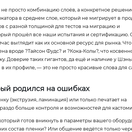
не просто комбинацию слоёв, а конкретное решени
атора в среднем слое, который не мигрирует в прод
ов с разной толщиной для тестов на миграцию и
торый прошёл все наши испытания и сертификацию. 
час выглядит как их основной ресурс для рынка. Что
ена вроде ?Тайсон Фудс? и ?Кока-Колы?, что косвенн
у. Доверие таких гигантов, да ещё и наличие у Шэнь
 в их профиле, — это не просто красивые слова для са
орый родился на ошибках
ёнку (экструзия, ламинация) или только печатает на
раздо больше контроля и возможностей для кастоми
г, который готов вникнуть в параметры вашего обору
 них состав пленки? Или общение ведётся только чер