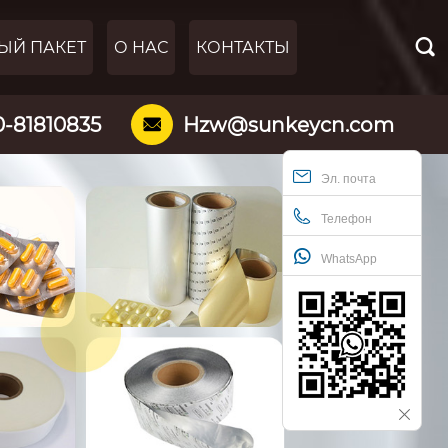

ЫЙ ПАКЕТ
О НАС
КОНТАКТЫ
0-81810835
Hzw@sunkeycn.com

Эл. почта
Телефон
WhatsApp