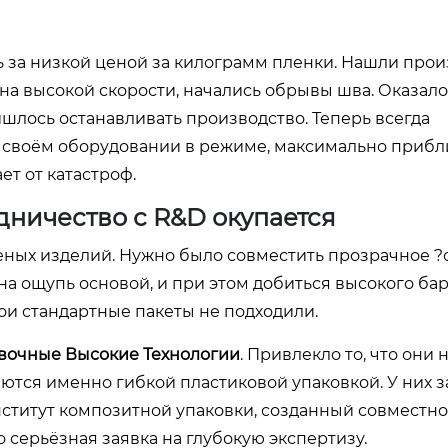
ь за низкой ценой за килограмм пленки. Нашли прои
на высокой скорости, начались обрывы шва. Оказалос
лось останавливать производство. Теперь всегда
 своём оборудовании в режиме, максимально приб
ет от катастроф.
дничество с R&D окупается
еных изделий. Нужно было совместить прозрачное 
на ощупь основой, и при этом добиться высокого ба
вои стандартные пакеты не подходили.
вочные Высокие Технологии
. Привлекло то, что они 
аются именно гибкой пластиковой упаковкой. У них 
ститут композитной упаковки, созданный совместно
 серьёзная заявка на глубокую экспертизу.