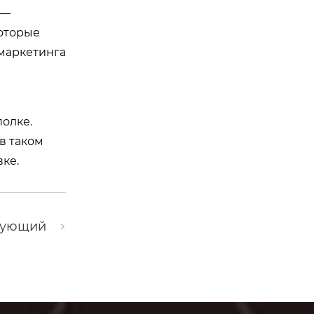
 —
которые
 маркетинга
полке.
в таком
ке.
дующий