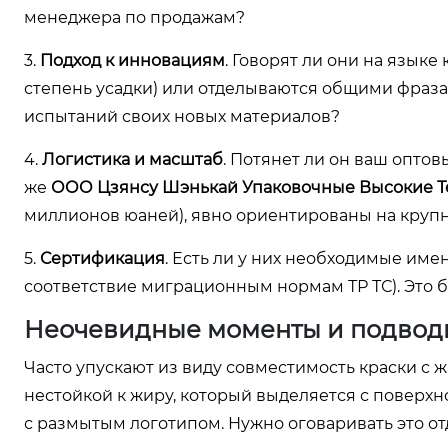
менеджера по продажам?
3.
Подход к инновациям
. Говорят ли они на язык
степень усадки) или отделываются общими фраз
испытаний своих новых материалов?
4.
Логистика и масштаб
. Потянет ли он ваш оптов
же
ООО Цзянсу Шэнькай Упаковочные Высокие Т
миллионов юаней), явно ориентированы на круп
5.
Сертификация
. Есть ли у них необходимые име
соответствие миграционным нормам ТР ТС). Это ба
Неочевидные моменты и подвод
Часто упускают из виду совместимость краски с 
нестойкой к жиру, который выделяется с поверхно
с размытым логотипом. Нужно оговаривать это от