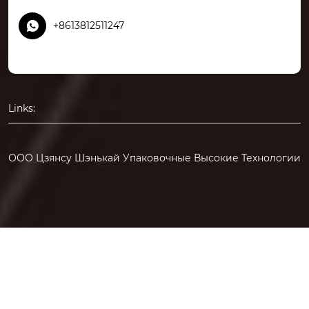

+8613812511247
Links:
ООО Цзянсу Шэнькай Упаковочные Высокие Технологии