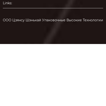
Links:
ООО Цзянсу Шэнькай Упаковочные Высокие Технологии