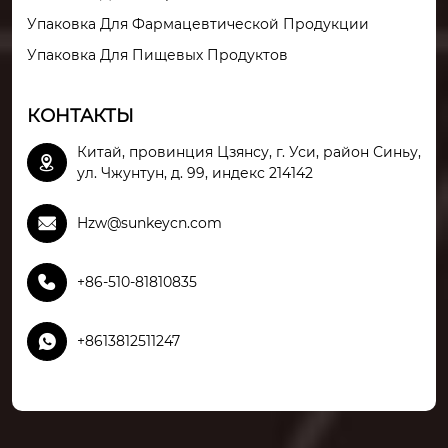
Упаковка Для Фармацевтической Продукции
Упаковка Для Пищевых Продуктов
КОНТАКТЫ
Китай, провинция Цзянсу, г. Уси, район Синьу,

ул. Чжунтун, д. 99, индекс 214142

Hzw@sunkeycn.com

+86-510-81810835

+8613812511247