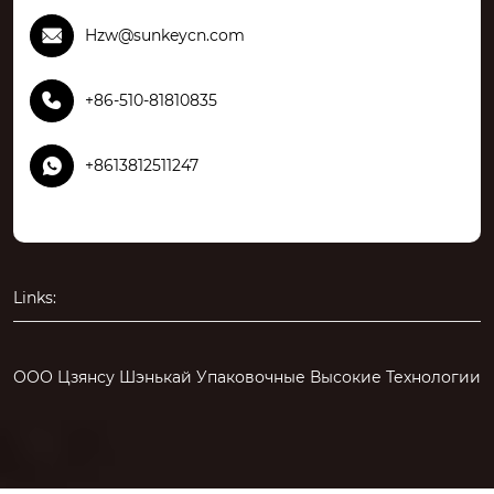

Hzw@sunkeycn.com

+86-510-81810835

+8613812511247
Links:
ООО Цзянсу Шэнькай Упаковочные Высокие Технологии