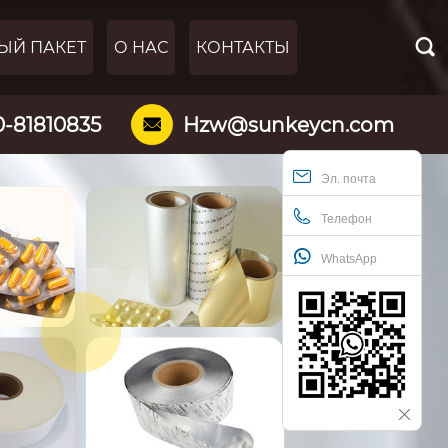

ЫЙ ПАКЕТ
О НАС
КОНТАКТЫ
0-81810835
Hzw@sunkeycn.com

Эл. почта
Телефон
WhatsApp