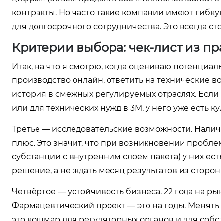
контракты. Но часто такие компании имеют гибку
для долгосрочного сотрудничества. Это всегда ст
Критерии выбора: чек-лист из пр
Итак, на что я смотрю, когда оцениваю потенциал
производство онлайн, ответить на технические 
история в смежных регулируемых отраслях. Если 
или для технических нужд в 3M, у него уже есть к
Третье — исследовательские возможности. Налич
плюс. Это значит, что при возникновении пробл
субстанции с внутренним слоем пакета) у них ес
решение, а не ждать месяц результатов из сторо
Четвёртое — устойчивость бизнеса. 22 года на ры
Фармацевтический проект — это на годы. Менять
это кошмар для регуляторных органов и для собс