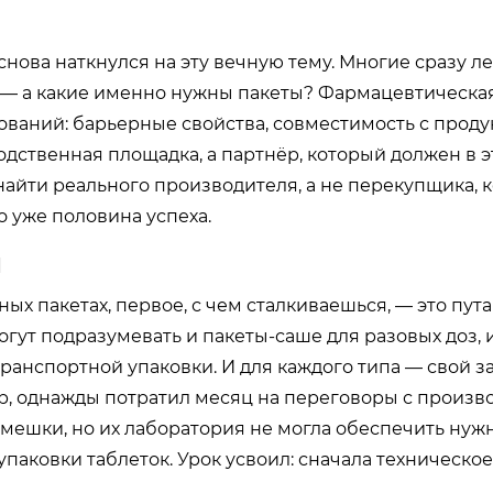
снова наткнулся на эту вечную тему. Многие сразу ле
ое — а какие именно нужны пакеты? Фармацевтическа
бований: барьерные свойства, совместимость с проду
одственная площадка, а партнёр, который должен в 
о найти реального производителя, а не перекупщика, 
о уже половина успеха.
й
ых пакетах, первое, с чем сталкиваешься, — это пут
огут подразумевать и пакеты-саше для разовых доз, 
ранспортной упаковки. И для каждого типа — свой з
р, однажды потратил месяц на переговоры с произв
ешки, но их лаборатория не могла обеспечить нуж
аковки таблеток. Урок усвоил: сначала техническое