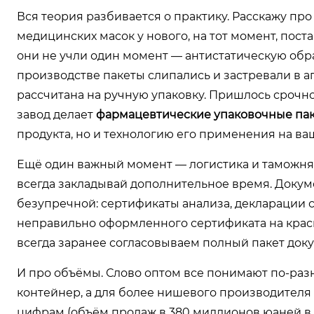
Вся теория разбивается о практику. Расскажу пр
медицинских масок у нового, на тот момент, пос
они не учли один момент — антистатическую обр
производстве пакеты слипались и застревали в ап
рассчитана на ручную упаковку. Пришлось срочно
завод делает
фармацевтические упаковочные па
продукта, но и технологию его применения на ва
Ещё один важный момент — логистика и таможня. 
всегда закладывай дополнительное время. Доку
безупречной: сертификаты анализа, декларации 
неправильно оформленного сертификата на краску
всегда заранее согласовываем полный пакет доку
И про объёмы. Слово оптом все понимают по-раз
контейнер, а для более нишевого производителя 
цифрам (объём продаж в 380 миллионов юаней в 2