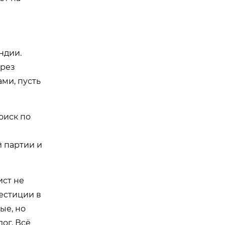
ндии.
ерез
ми, пусть
оиск по
й партии и
ист не
вестиции в
ые, но
ог. Всё