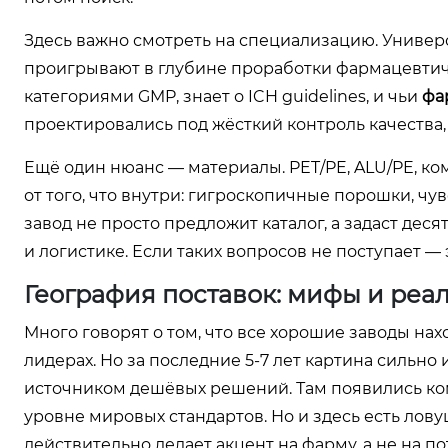
Здесь важно смотреть на специализацию. Универс
проигрывают в глубине проработки фармацевтич
категориями GMP, знает о ICH guidelines, и чьи
фа
проектировались под жёсткий контроль качества,
Ещё один нюанс — материалы. PET/PE, ALU/PE, к
от того, что внутри: гигроскопичные порошки, ч
завод не просто предложит каталог, а задаст дес
и логистике. Если таких вопросов не поступает —
География поставок: мифы и реа
Много говорят о том, что все хорошие заводы нах
лидерах. Но за последние 5-7 лет картина сильно
источником дешёвых решений. Там появились ко
уровне мировых стандартов. Но и здесь есть ловуш
действительно делает акцент на фарму, а не на п