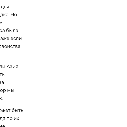
 для
дке. Но
ем
ура была
даже если
свойства
ли Азия,
ть
за
пор мы
.
ожет быть
дя по их
ые