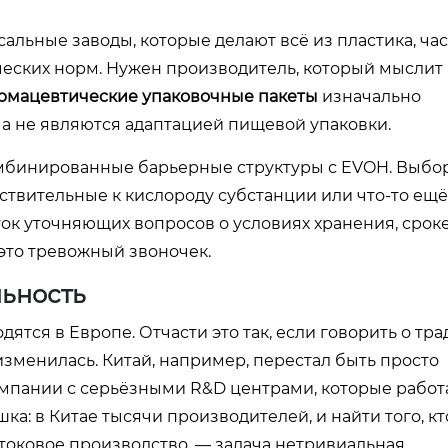
альные заводы, которые делают всё из пластика, час
еских норм. Нужен производитель, который мыслит
рмацевтические упаковочные пакеты
изначально
 а не являются адаптацией пищевой упаковки.
омбинированные барьерные структуры с EVOH. Выбо
увствительные к кислороду субстанции или что-то ещ
яток уточняющих вопросов о условиях хранения, срок
 это тревожный звоночек.
льность
одятся в Европе. Отчасти это так, если говорить о т
 изменилась. Китай, например, перестал быть просто
мпании с серьёзными R&D центрами, которые работ
ка: в Китае тысячи производителей, и найти того, кт
отоковое производство, — задача нетривиальная.