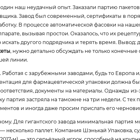
о один наш неудачный опыт. Заказали партию пакетов
тавщика. Завод был современный, сертификаты в поря
аботку. В процессе автоматической фасовки на наш
парате, вызывая простои. Оказалось, что их рецепт
 искать другого подрядчика и терять время. Вывод: 
кеты
, нужно детально обсуждать не только конечные 
шей линии.
Работая с зарубежными заводами, будь то Европа и
ментация для фармацевтической упаковки должна бы
соответствия, документы на материалы. Однажды из-
 партия застряла на таможне на три недели. С тех 
ментов и иногда даже просим прислать его черновик
ному. Для гигантского завода минимальная партия м
— несколько паллет. Компания Шэнькай Упаковка, су
017-м), — это серьёзный игрок, способный на крупн