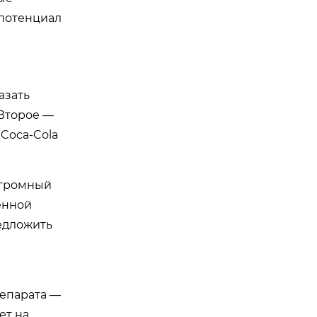
 потенциал
азать
 Второе —
Coca-Cola
огромный
енной
редложить
репарата —
ет на