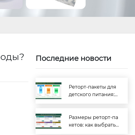
воды?
Последние новости
Реторт-пакеты для
детского питания:
полное руководств
о по безопасности
и соответствию тре
Размеры реторт-па
бованиям [2026]
кетов: как выбрать
правильные габар