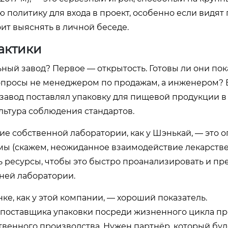
ю политику для входа в проект, особенно если видят
оит выяснять в личной беседе.
актики
ьный завод? Первое — открытость. Готовы ли они пок
вопросы не менеджером по продажам, а инженером?
завод поставлял упаковку для пищевой продукции в 
ультура соблюдения стандартов.
ие собственной лаборатории, как у Шэнькай, — это 
емы (скажем, неожиданное взаимодействие лекарств
ть ресурсы, чтобы это быстро проанализировать и п
нней лаборатории.
нке, как у этой компании, — хороший показатель.
 поставщика упаковки посреди жизненного цикла п
твенного производства. Нужен партнёр, который буд