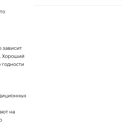
то
р зависит
ё. Хороший
е годности
радиционных
ают на
о