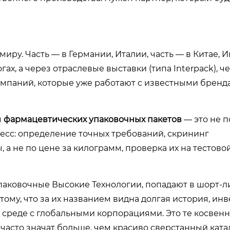
иру. Часть — в Германии, Италии, часть — в Китае, И
ах, а через отраслевые выставки (типа Interpack), ч
омпаний, которые уже работают с известными бренда
я
фармацевтических упаковочных пакетов
— это не п
цесс: определение точных требований, скрининг
а не по цене за килограмм, проверка их на тестово
паковочные Высокие Технологии, попадают в шорт-л
тому, что за их названием видна долгая история, ин
 среде с глобальными корпорациями. Это те косвенн
часто значат больше, чем красиво сверстанный катал