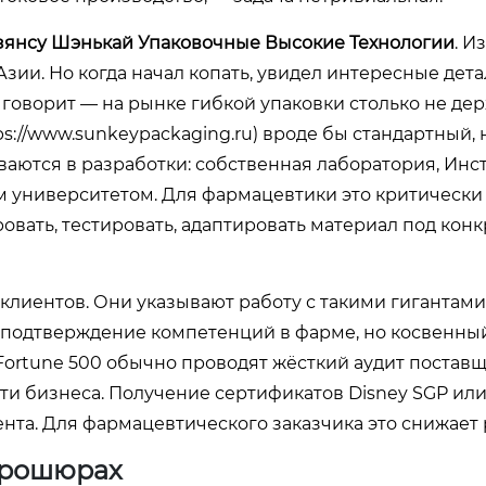
янсу Шэнькай Упаковочные Высокие Технологии
. И
Азии. Но когда начал копать, увидел интересные дета
о говорит — на рынке гибкой упаковки столько не де
ps://www.sunkeypackaging.ru
) вроде бы стандартный, 
ваются в разработки: собственная лаборатория, Инс
м университетом. Для фармацевтики это критически
ровать, тестировать, адаптировать материал под кон
 клиентов. Они указывают работу с такими гигантами,
мое подтверждение компетенций в фарме, но косвенны
ortune 500 обычно проводят жёсткий аудит поставщ
сти бизнеса. Получение сертификатов Disney SGP ил
та. Для фармацевтического заказчика это снижает 
 брошюрах