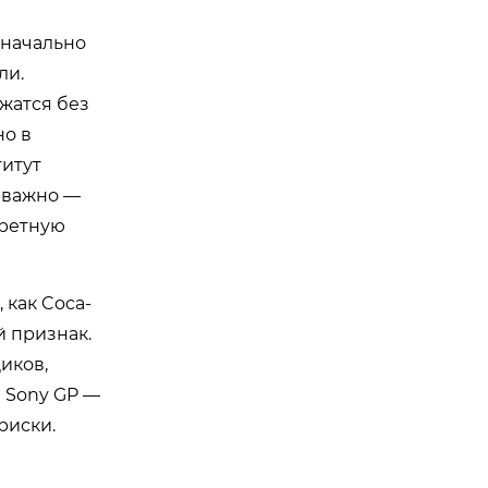
значально
ли.
ржатся без
но в
титут
 важно —
кретную
 как Coca-
й признак.
иков,
и Sony GP —
риски.