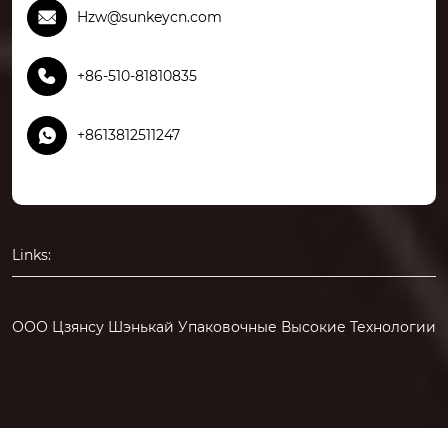

Hzw@sunkeycn.com

+86-510-81810835

+8613812511247
Links:
ООО Цзянсу Шэнькай Упаковочные Высокие Технологии