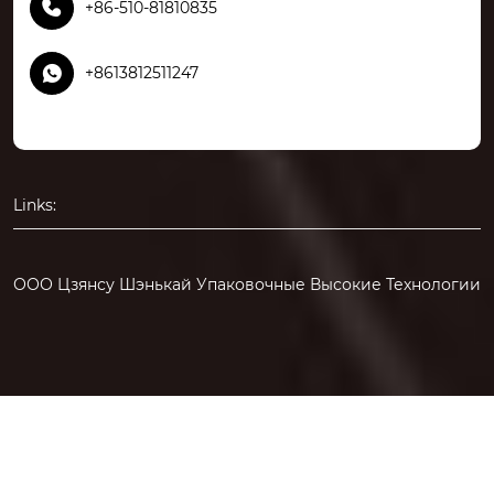

+86-510-81810835

+8613812511247
Links:
ООО Цзянсу Шэнькай Упаковочные Высокие Технологии