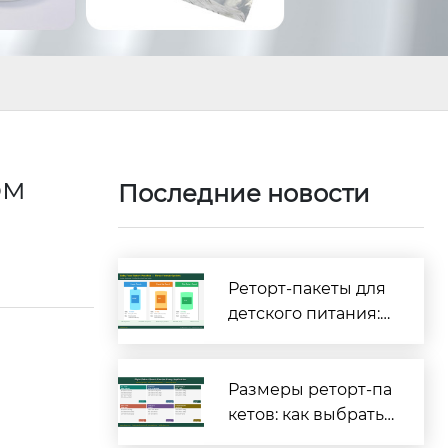
ом
Последние новости
Реторт-пакеты для
детского питания:
полное руководств
о по безопасности
и соответствию тре
Размеры реторт-па
бованиям [2026]
кетов: как выбрать
правильные габар