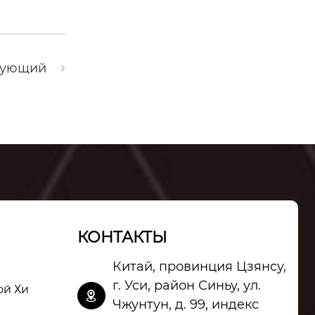
дующий
КОНТАКТЫ
Китай, провинция Цзянсу,
г. Уси, район Синьу, ул.
ой Хи

Чжунтун, д. 99, индекс