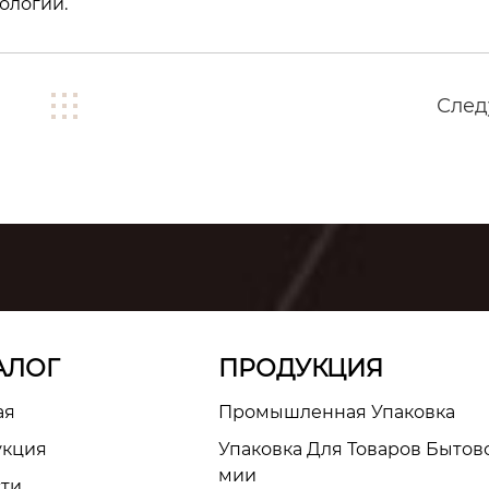
ологии
.
Сле
АЛОГ
ПРОДУКЦИЯ
ая
Промышленная Упаковка
укция
Упаковка Для Товаров Бытов
Мии
сти