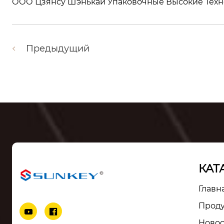
ООО Цзянсу Шэнькай Упаковочные Высокие Техн
Предыдущий
КАТ
Главн
Прод


Ново