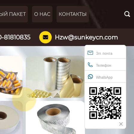

ЫЙ ПАКЕТ
О НАС
КОНТАКТЫ
0-81810835
Hzw@sunkeycn.com

Эл. почта
Телефон
WhatsApp