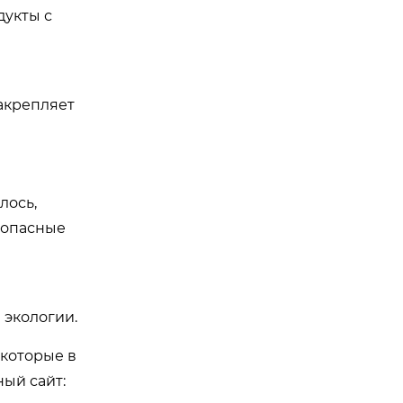
дукты с
закрепляет
лось,
зопасные
 экологии.
 которые в
ый сайт: