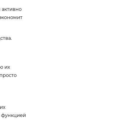
 активно
 экономит
ства.
ю их
 просто
их
с функцией