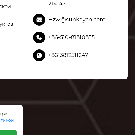
214142
ской
Hzw@sunkeycn.com

уктов
+86-510-81810835

+8613812511247

тра.
тикой