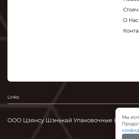
Стояч
О Нас
Конта
Links:
Мы исп
ООО Цзянсу Шэнькай Упаковочные Высокие
Продол
конфид