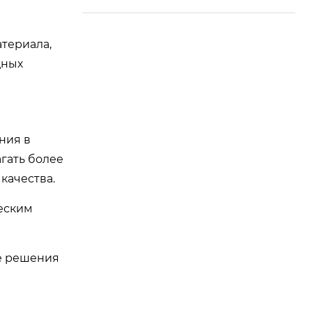
атериала,
дных
ния в
гать более
качества.
ческим
ые решения