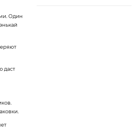
ми. Один
энькай
веряют
о даст
ков.
аковки.
яет