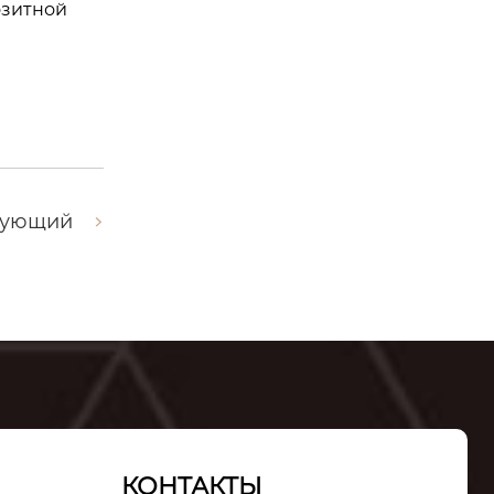
озитной
дующий
КОНТАКТЫ