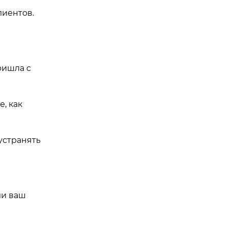
лиентов.
ришла с
, как
устранять
ли ваш