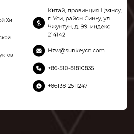
Китай, провинция Цзянсу,
г. Уси, район Синьу, ул.
ой Хи

Чжунтун, д. 99, индекс
214142
ской
Hzw@sunkeycn.com

уктов
+86-510-81810835

+8613812511247
