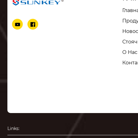
Главн
Прод


Ново
Стояч
О Нас
Конта
Links: