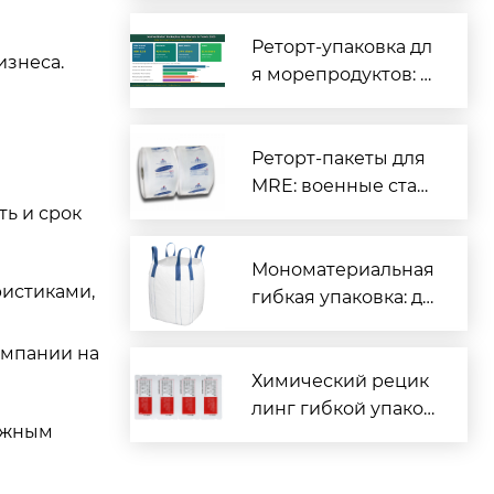
иты для вашего пр
одукта
Реторт-упаковка дл
изнеса.
я морепродуктов: п
олный гид для про
изводителей рыбы
и морской продукц
Реторт-пакеты для
ии
MRE: военные стан
ть и срок
дарты и гражданск
ое применение
Мономатериальная
ристиками,
гибкая упаковка: де
йствительно перер
абатываемая или м
омпании на
аркетинговая конц
Химический рецик
епция?
линг гибкой упаков
важным
ки: революция отра
сли или дорогой ло
жный выход?