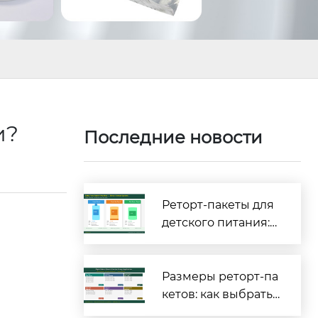
и?
Последние новости
Реторт-пакеты для
детского питания:
полное руководств
о по безопасности
и соответствию тре
Размеры реторт-па
бованиям [2026]
кетов: как выбрать
правильные габар