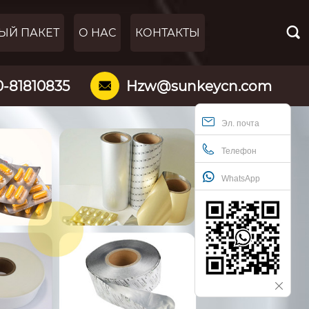

ЫЙ ПАКЕТ
О НАС
КОНТАКТЫ
0-81810835
Hzw@sunkeycn.com

Эл. почта
Телефон
WhatsApp