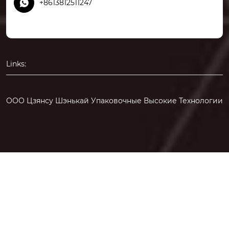

+8613812511247
Links:
ООО Цзянсу Шэнькай Упаковочные Высокие Технологии