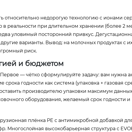
ть относительно недорогую технологию с ионами се
но в реальности при длительном хранении (более 2 м
 едва уловимый посторонний привкус. Дегустационн
 другие варианты. Вывод: на молочных продуктах с и
громный риск.
огией и бюджетом
. Первое — чётко сформулируйте задачу: вам нужна 
срока годности как система (упаковка + газовая ср
доставить производителю упаковки максимум данных
асовочного оборудования, желаемый срок годности и
струзионная плёнка PE с антимикробной добавкой дл
фр. Многослойная высокобарьерная структура с EVO