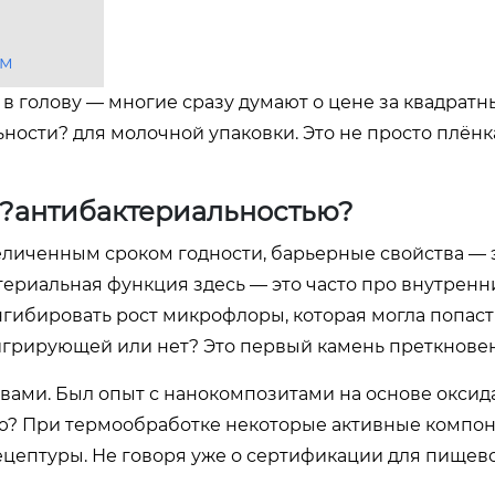
ом
 в голову — многие сразу думают о цене за квадратн
ьности? для молочной упаковки. Это не просто плёнк
а ?антибактериальностью?
еличенным сроком годности, барьерные свойства — э
териальная функция здесь — это часто про внутренн
гибировать рост микрофлоры, которая могла попаст
игрирующей или нет? Это первый камень преткнове
вами. Был опыт с нанокомпозитами на основе оксид
ацию? При термообработке некоторые активные компо
ецептуры. Не говоря уже о сертификации для пищев