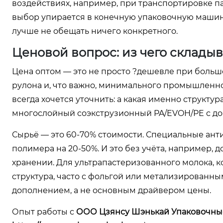
воздействиях, например, при транспортировке пал
выбор упирается в конечную упаковочную машину
лучше не обещать ничего конкретного.
Ценовой вопрос: из чего склады
Цена оптом — это не просто ?дешевле при большо
рулона и, что важно, минимального промышленног
всегда хочется уточнить: а какая именно структ
многослойный соэкструзионный PA/EVOH/PE с д
Сырьё — это 60-70% стоимости. Специальные ант
полимера на 20-50%. И это без учёта, например, 
хранении. Для ультрапастеризованного молока, к
структура, часто с фольгой или метализированн
дополнением, а не основным драйвером цены.
Опыт работы с
ООО Цзянсу Шэнькай Упаковочны