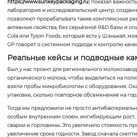
https://www.sunkeypackaging.ru
) показал важност
лаборатория и исследовательский центр, создан
позволяют прорабатывать такие комплексные реш
активные свойства, без серьёзной R&D базы и оп
Cola или Tyson Foods, который есть у Шэнькай, мо
GP говорят о системном подходе к контролю каче
Реальные кейсы и подводные к
Был у нас проект для регионального молокозавод
органического молока, чтобы выделиться на полк
взяли пробы микробиологии с оборудования. Ока
упаковке, сколько повторное обсеменение на гор
Тогда мы предложили не просто антибактериаль
особым внутренним слоем, ингибирующим рост. 
сварки и горловины. Это увеличило стоимость пр
увеличение срока годности. Завод сначала скепти