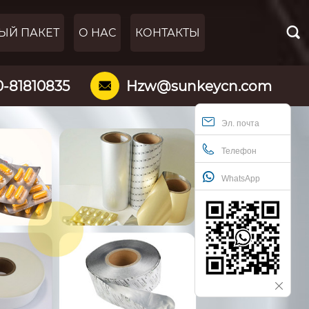

ЫЙ ПАКЕТ
О НАС
КОНТАКТЫ
0-81810835
Hzw@sunkeycn.com

Эл. почта
Телефон
WhatsApp