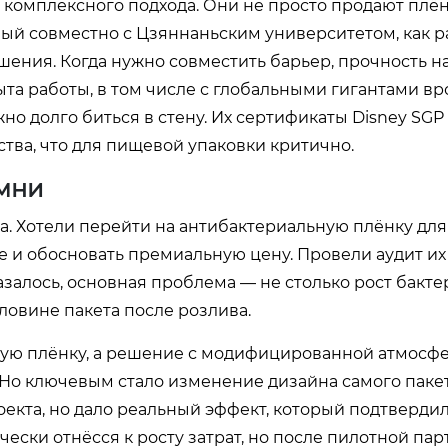
ь комплексного подхода. Они не просто продают плён
ный совместно с Цзяннаньским университетом, как р
ения. Когда нужно совместить барьер, прочность на
ыта работы, в том числе с глобальными гигантами вр
жно долго биться в стену. Их сертификаты Disney SGP
ства, что для пищевой упаковки критично.
амни
а. Хотели перейти на антибактериальную плёнку дл
е и обосновать премиальную цену. Провели аудит их
залось, основная проблема — не столько рост бакте
ловине пакета после розлива.
ную плёнку, а решение с модифицированной атмосф
Но ключевым стало изменение дизайна самого паке
оекта, но дало реальный эффект, который подтвердил
чески отнёсся к росту затрат, но после пилотной пар