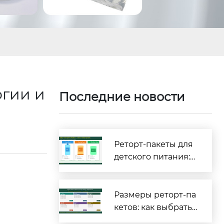
огии и
Последние новости
Реторт-пакеты для
детского питания:
полное руководств
о по безопасности
и соответствию тре
Размеры реторт-па
бованиям [2026]
кетов: как выбрать
правильные габар