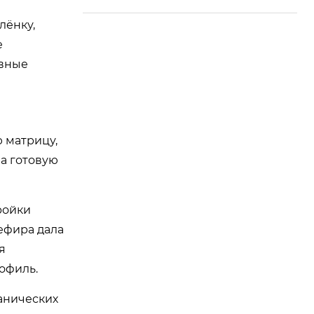
лёнку,
е
ивные
 матрицу,
а готовую
ройки
ефира дала
я
офиль.
ханических