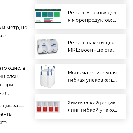
иты для вашего пр
одукта
Реторт-упаковка дл
я морепродуктов: п
ый метр, но
олный гид для про
изводителей рыбы
а с
и морской продукц
Реторт-пакеты для
ии
MRE: военные стан
дарты и гражданск
ое применение
то одно, а
Мономатериальная
ий слой,
гибкая упаковка: де
ь при
йствительно перер
ния.
абатываемая или м
аркетинговая конц
Химический рецик
а цинка —
епция?
линг гибкой упаков
ненты
ки: революция отра
ого
сли или дорогой ло
жный выход?