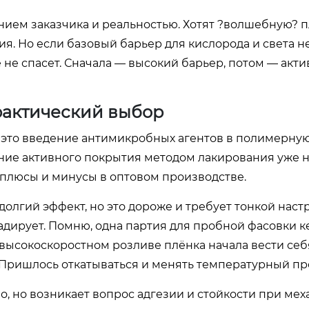
нием заказчика и реальностью. Хотят ?волшебную? п
я. Но если базовый барьер для кислорода и света н
не спасет. Сначала — высокий барьер, потом — акт
рактический выбор
— это введение антимикробных агентов в полимерную
ение активного покрытия методом лакирования уже н
 плюсы и минусы в оптовом производстве.
долгий эффект, но это дороже и требует тонкой наст
адирует. Помню, одна партия для пробной фасовки к
 высокоскоростном розливе плёнка начала вести себ
 Пришлось откатываться и менять температурный пр
, но возникает вопрос адгезии и стойкости при ме