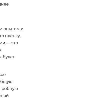
днее
им опытом и
о плёнку,
ми — это
о
м будет
кое
 общую
 пробную
бной