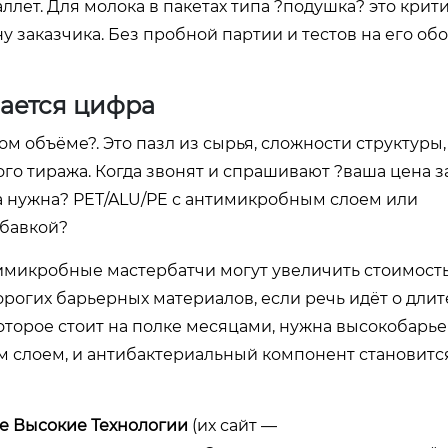
лет. Для молока в пакетах типа ?подушка? это крити
 заказчика. Без пробной партии и тестов на его об
вается цифра
м объёме?. Это пазл из сырья, сложности структур
о тиража. Когда звонят и спрашивают ?ваша цена за
ура нужна? PET/ALU/PE с антимикробным слоем или
обавкой?
имикробные мастербатчи могут увеличить стоимость
дорогих барьерных материалов, если речь идёт о дли
оторое стоит на полке месяцами, нужна высокобарь
ым слоем, и антибактериальный компонент становитс
е Высокие Технологии
(их сайт —