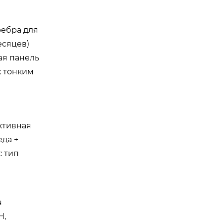
ребра для
есяцев)
ая панель
х тонким
активная
еда +
: тип
я
H,