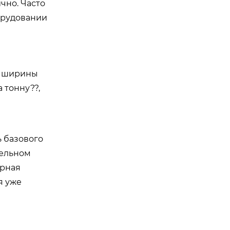
чно. Часто
орудовании
ы, ширины
 тонну??,
 базового
тельном
ерная
я уже