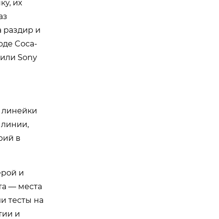
ку, их
аз
 раздир и
оде Coca-
 или Sony
я линейки
 линии,
рий в
ерой и
та — места
и тесты на
тии и