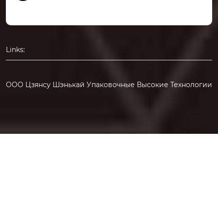
Links:
ООО Цзянсу Шэнькай Упаковочные Высокие Технологии