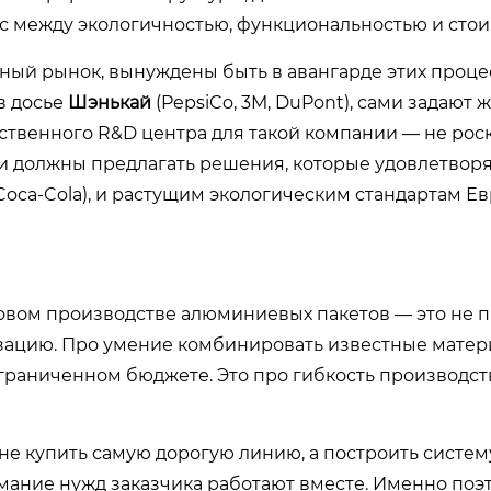
с между экологичностью, функциональностью и стои
ый рынок, вынуждены быть в авангарде этих проце
в досье
Шэнькай
(PepsiCo, 3M, DuPont), сами задают 
ственного R&D центра для такой компании — не роск
и должны предлагать решения, которые удовлетвор
oca-Cola), и растущим экологическим стандартам Е
товом производстве алюминиевых пакетов — это не 
зацию. Про умение комбинировать известные матер
граниченном бюджете. Это про гибкость производс
не купить самую дорогую линию, а построить систему
мание нужд заказчика работают вместе. Именно поэ