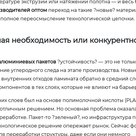
ературе экструзии или натяжении полотна — и весь
зводителей оптом
переход на такие ?новые? матери
 а полное переосмысление технологической цепочки.
ная необходимость или конкурентн
алюминиевых пакетов
?устойчивость? — это не тольк
ение углеродного следа на этапе производства. Новы
 внутренних отходов ламината обратно в средний с
мпонентов в тех слоях, которые не влияют на барьер
них слоев был на основе полимолочной кислоты (PLA)
 отличным решением. Но основная проблема оказала
работке. Пакет-то ?зеленый?, но инфраструктура п
ехнологическое решение опережает рынок. Сейчас ф
ля переработки структуры, даже если они немного