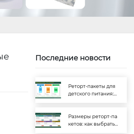
ые
Последние новости
Реторт-пакеты для
детского питания:
полное руководств
о по безопасности
и соответствию тре
Размеры реторт-па
бованиям [2026]
кетов: как выбрать
правильные габар