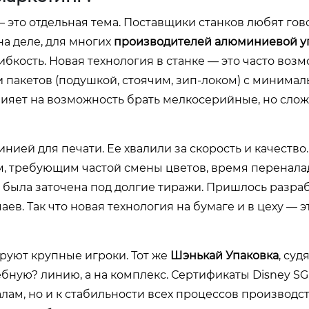
это отдельная тема. Поставщики станков любят гов
а деле, для многих
производителей алюминиевой у
бкость. Новая технология в станке — это часто воз
пакетов (подушкой, стоячим, зип-локом) с минима
лияет на возможность брать мелкосерийные, но сло
ией для печати. Ее хвалили за скорость и качество.
м, требующим частой смены цветов, время перенала
а была заточена под долгие тиражи. Пришлось разра
ев. Так что новая технология на бумаге и в цеху — э
руют крупные игроки. Тот же
Шэнькай Упаковка
, суд
ебную? линию, а на комплекс. Сертификаты Disney SG
лам, но и к стабильности всех процессов производст