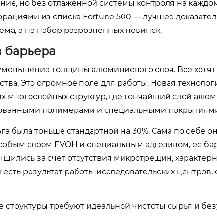
ние, но без отлаженной системы контроля на каждом
рациями из списка Fortune 500 — лучшее доказатель
ема, а не набор разрозненных новинок.
в барьера
 уменьшение толщины алюминиевого слоя. Все хотят
ства. Это огромное поле для работы. Новая технолог
ких многослойных структур, где тончайший слой алю
рованными полимерами и специальными покрытиями
га была тоньше стандартной на 30%. Сама по себе он
особым слоем EVOH и специальным адгезивом, ее б
лучшились за счет отсутствия микротрещин, характер
и есть результат работы исследовательских центров, 
е структуры требуют идеальной чистоты сырья и бе