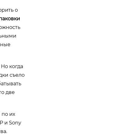
орить о
паковки
можность
льными
жные
 Но когда
дки съело
батывать
то две
я по их
P и Sony
ва.