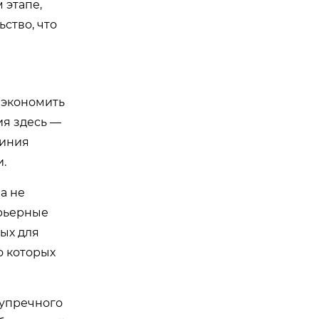
 этапе,
ство, что
 экономить
ия здесь —
миния
.
а не
арьерные
ных для
о которых
зупречного