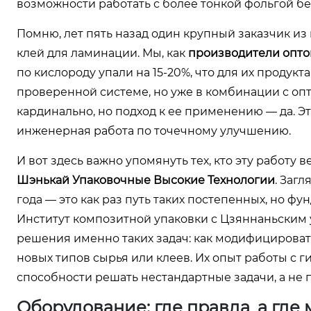
возможности работать с более тонкой фольгой б
Помню, лет пять назад один крупный заказчик из
клей для ламинации. Мы, как
производители опт
по кислороду упали на 15-20%, что для их продук
проверенной системе, но уже в комбинации с оп
кардинально, но подход к ее применению — да. Это
инженерная работа по точечному улучшению.
И вот здесь важно упомянуть тех, кто эту работу
Шэнькай Упаковочные Высокие Технологии
. Загл
года — это как раз путь таких постепенных, но 
Институт композитной упаковки с Цзяннаньским 
решения именно таких задач: как модифицировать
новых типов сырья или клеев. Их опыт работы с г
способности решать нестандартные задачи, а не 
Оборудование: где правда, а где