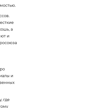
мостью.
ссов.
жесткие
ошь, а
яют и
вросоюза
про
иалы и
твенных
, где
тому