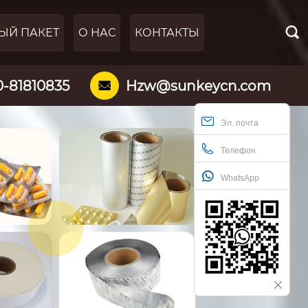

ЫЙ ПАКЕТ
О НАС
КОНТАКТЫ
0-81810835
Hzw@sunkeycn.com

Эл. почта
Телефон
WhatsApp