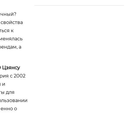
гичный?
 свойства
ться к
оменялась
рендам, а
 Цзянсу
ория с 2002
 и
ты для
пользовании
менно о