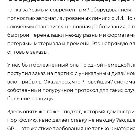
Гонка за ?самым современным? оборудованием — 
полностью автоматизированных линиях с ИИ. Но н
ключевым становится не полная роботизация, а ги
быстрой переналадки между разными форматами 
потерями материала и времени. Это напрямую в
оптовые заказы.
У нас был болезненный опыт с одной немецкой лин
поступил заказ на партию с уникальным дизайно
всю прибыль. Оказалось, что ?новейшая? систем
собственный полуручной протокол для таких случа
большие разницы.
Здесь опять же важен подход, который демонстри
портфолию, явно делает ставку не на одну ?волш
GP — это жесткие требования не только к материа