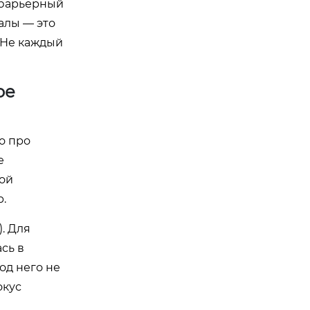
 барьерный
алы — это
 Не каждый
ое
о про
е
лой
.
. Для
сь в
од него не
окус