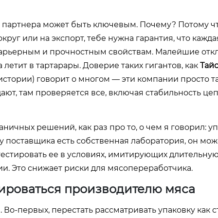
 партнера может быть ключевым. Почему? Потому чт
руг или на экспорт, тебе нужна гарантия, что кажда
арьерным и прочностным свойствам. Малейшие отк
 летит в тартарары. Доверие таких гигантов, как
Тай
 истории) говорит о многом — эти компании просто т
дают, там проверяется все, включая стабильность це
аничных решений, как раз про то, о чем я говорил: у
а у поставщика есть собственная лаборатория, он мож
отестировать ее в условиях, имитирующих длительну
и. Это снижает риски для мясопереработчика.
сироваться производителю мяса
 Во-первых, перестать рассматривать упаковку как с