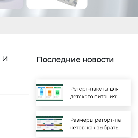
 и
Последние новости
Реторт-пакеты для
детского питания:
полное руководств
о по безопасности
и соответствию тре
Размеры реторт-па
бованиям [2026]
кетов: как выбрать
правильные габар