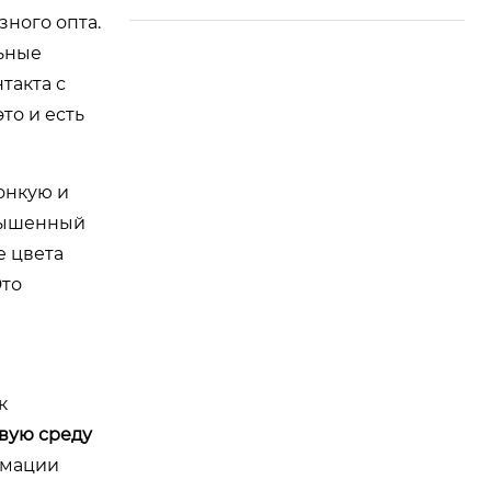
ного опта.
льные
такта с
то и есть
онкую и
овышенный
е цвета
Это
к
вую среду
рмации