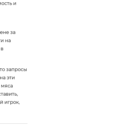
ость и
цене за
ти на
 в
Это запросы
на эти
 мяса
тавить,
й игрок,