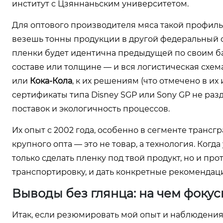
институт с Цзяннаньским университетом.
Для оптового производителя мяса такой профиль
везешь тонны продукции в другой федеральный ок
пленки будет идентична предыдущей по своим б
составе или толщине — и вся логистическая схема
или
Кока-Кола
, к их решениям (что отмечено в их
сертификаты типа Disney SGP или Sony GP не раз
поставок и экологичность процессов.
Их опыт с 2002 года, особенно в сегменте трансгр
крупного опта — это не товар, а технология. Когд
только сделать пленку под твой продукт, но и пр
транспортировку, и дать конкретные рекомендаци
Выводы без глянца: на чем фоку
Итак, если резюмировать мой опыт и наблюдения.