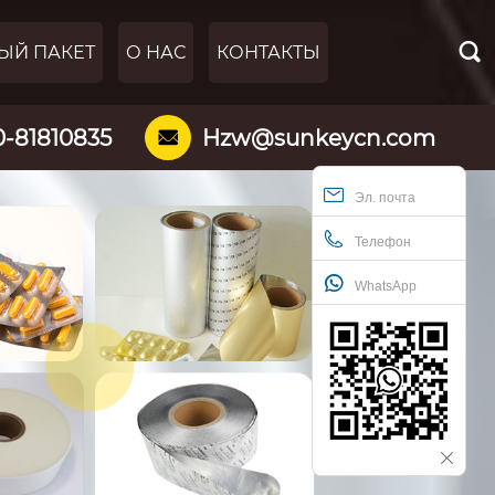

ЫЙ ПАКЕТ
О НАС
КОНТАКТЫ
0-81810835
Hzw@sunkeycn.com

Эл. почта
Телефон
WhatsApp