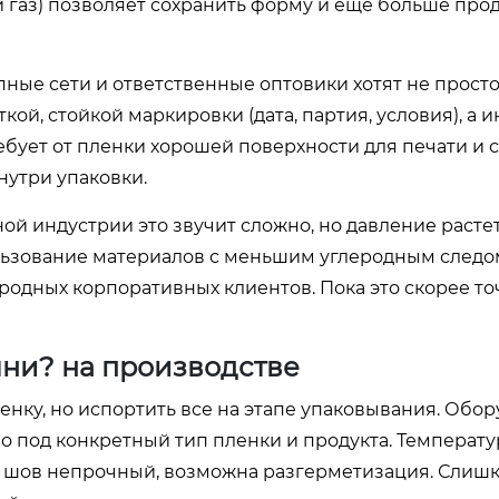
ый газ) позволяет сохранить форму и еще больше про
пные сети и ответственные оптовики хотят не просто
ой, стойкой маркировки (дата, партия, условия), а и
ебует от пленки хорошей поверхности для печати и 
нутри упаковки.
ной индустрии это звучит сложно, но давление расте
льзование материалов с меньшим углеродным следо
ародных корпоративных клиентов. Пока это скорее т
ни? на производстве
ку, но испортить все на этапе упаковывания. Обо
о под конкретный тип пленки и продукта. Температу
 шов непрочный, возможна разгерметизация. Слиш