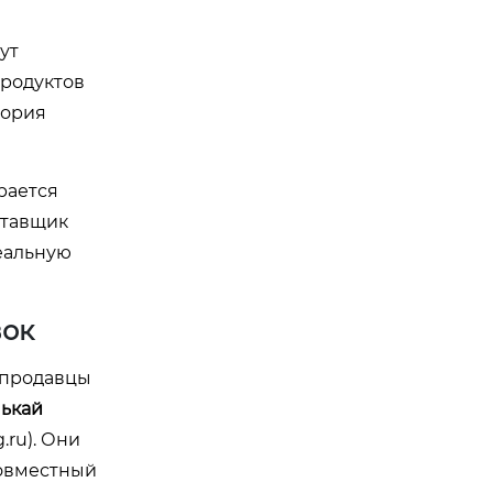
ут
продуктов
гория
рается
ставщик
деальную
вок
е продавцы
ькай
.ru
). Они
совместный