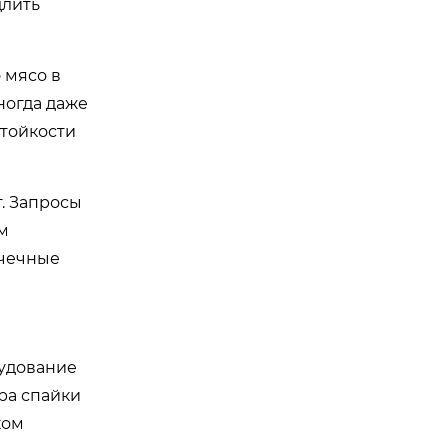
длить
 мясо в
ногда даже
стойкости
т. Запросы
м
очечные
рудование
ра спайки
ком