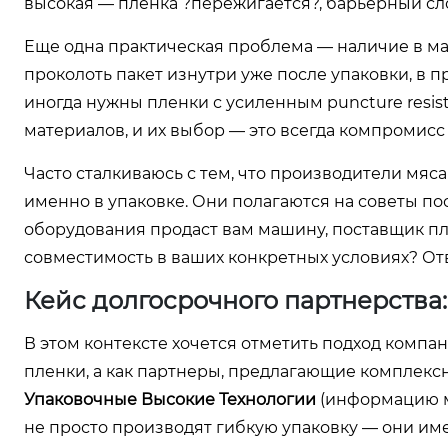
высокая — пленка ?пережигается?, барьерный сл
Еще одна практическая проблема — наличие в мас
проколоть пакет изнутри уже после упаковки, в 
иногда нужны пленки с усиленным puncture resis
материалов, и их выбор — это всегда компромисс
Часто сталкиваюсь с тем, что производители мяса
именно в упаковке. Они полагаются на советы по
оборудования продаст вам машину, поставщик пле
совместимость в ваших конкретных условиях? От
Кейс долгосрочного партнерства
В этом контексте хочется отметить подход компа
пленки, а как партнеры, предлагающие комплек
Упаковочные Высокие Технологии
(информацию м
не просто производят гибкую упаковку — они им