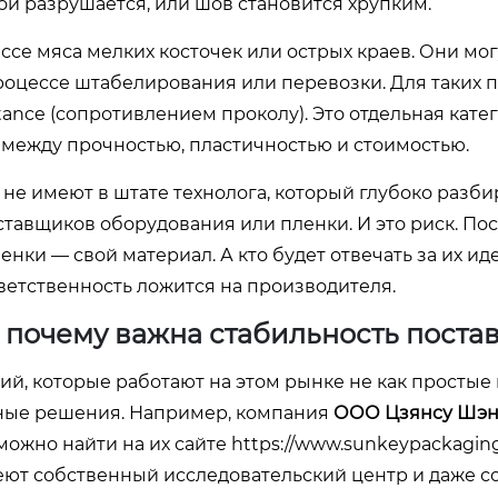
ой разрушается, или шов становится хрупким.
се мяса мелких косточек или острых краев. Они мог
процессе штабелирования или перевозки. Для таких 
tance (сопротивлением проколу). Это отдельная кате
 между прочностью, пластичностью и стоимостью.
 не имеют в штате технолога, который глубоко разби
ставщиков оборудования или пленки. И это риск. По
нки — свой материал. А кто будет отвечать за их и
ветственность ложится на производителя.
: почему важна стабильность поста
ний, которые работают на этом рынке не как просты
сные решения. Например, компания
ООО Цзянсу Шэн
ожно найти на их сайте
https://www.sunkeypackaging
еют собственный исследовательский центр и даже 