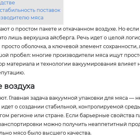
дстве
стабильность поставок
изводителю мяса
мают о простом пакете и откачанном воздухе. Но если
это лишь верхушка айсберга. Речь идет о целой логи
е просто оболочка, а ключевой элемент сохранности,
шой пробел: многие производители мяса ищут прост
бор материала и технологии вакуумирования влияет 
репутацию.
е воздуха
ют. Главная задача вакуумной упаковки для мяса — н
 идет о создании стабильной, контролируемой сред
другом регионе или стране. Если барьерные свойства 
транспортировки можно получить неаппетитный прод
льно мясо было высшего качества.