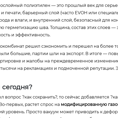
нослойный полиэтилен — это прошлый век для серьез
и печати, барьерный слой (часто EVOH или специа
да и влаги, и внутренний слой, безопасный для кон
ерметизацию шва. Толщина, состав этих слоев — э
мость и эффективность.
сокомбинат решил сэкономить и перешел на более т
ыли большие, партии шли на экспорт. В итоге — п
ортировке и жалобы на преждевременное изменени
 тысячи на рекламациях и подмоченной репутации. 
 сегодня?
л вопрос ?как сохранить?, то сейчас добавляется ?ка
Во-первых, растет спрос на
модифицированную газо
щий уровень. Просто вакуум может приводить к дефо