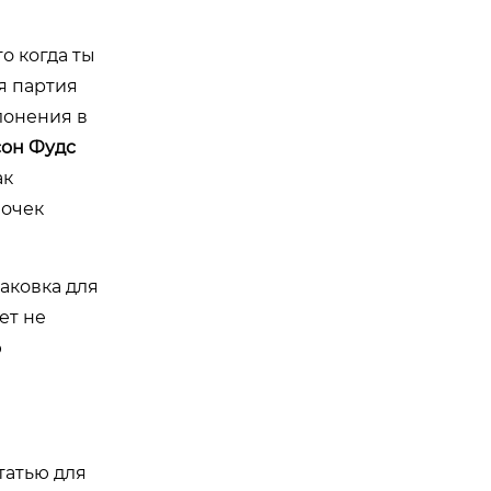
о когда ты
я партия
лонения в
сон Фудс
ак
почек
паковка для
ет не
ю
татью для