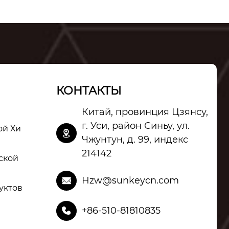
КОНТАКТЫ
Китай, провинция Цзянсу,
г. Уси, район Синьу, ул.
ой Хи

Чжунтун, д. 99, индекс
214142
ской
Hzw@sunkeycn.com

уктов
+86-510-81810835
