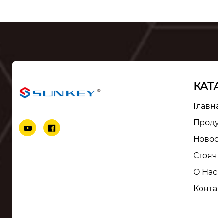
КАТ
Главн
Прод


Ново
Стояч
О Нас
Конта