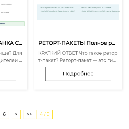
АНКА Ср
РЕТОРТ-ПАКЕТЫ Полное рук
данных д
оводство по термостойкой у
чше? Для
КРАТКИЙ ОТВЕТ Что такое ретор
продукто
паковке
ителей р
т-пакет? Реторт-пакет — это гиб
ивают бол
кая многослойная ламинирован
Подробнее
 качество
ная упаковка, способная выдер
ное рыно
живать высокотемпературную с
ие — нес
терилизацию (121°C–135°C). Она с
с...
очетает стабильность...
6
>
>>
4 / 9