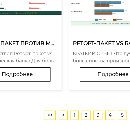
-ПАКЕТ ПРОТИВ МЕТ
РЕТОРТ-ПАКЕТ VS Б
ЕСКОЙ БАНКИ
авнение на основе 
твет: Реторт-пакет vs
КРАТКИЙ ОТВЕТ Что лу
ля производителей 
еская банка Для боль
большинства производ
в питания
 современных пищевых
еторт-пакеты обеспеч
Подробнее
Подробнее
ств реторт-пакеты пре
ее низкую TCO, лучшее
 металлические банки
продукта и более силь
7 ключевых показателей:
чное позиционирован
70%...
мотря на более высокую 
<<
<
1
2
3
4
5