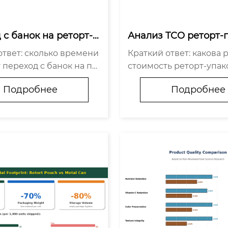
 с банок на реторт-п
Анализ TCO реторт-п
полное пошаговое ру
 реальная стоимость
ответ: сколько времени
Краткий ответ: какова 
о [2026]
и за пределами цены
 переход с банок на па
стоимость реторт-упак
ницу [2026]
оки зависят от выбран
на за единицу составля
Подробнее
Подробнее
и: Путь А — Контрактно
35–45% от истинной со
одство (без капиталовл
стоимости владения (T
 3–4 месяца Путь Б — Н
ый расчёт TCO включае
ь...
онентов затрат: ...