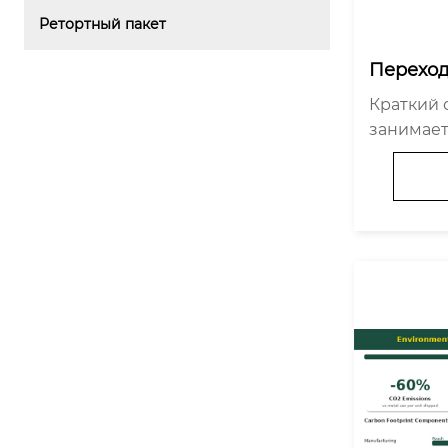
Ретортный пакет
Переход
акеты: 
Краткий 
ководств
занимает
кеты? Ср
ного пут
е произв
ожений):
аполнител