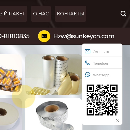

ЫЙ ПАКЕТ
О НАС
КОНТАКТЫ
0-81810835
Hzw@sunkeycn.com

Эл. почта
Телефон
WhatsApp