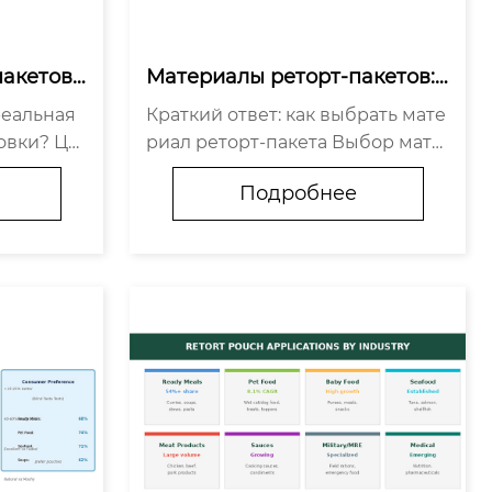
акетов:
Материалы реторт-пакетов:
 упаковк
 выбор структуры для 121°C и 
реальная
Краткий ответ: как выбрать мате
 за еди
135°C [2026]
овки? Це
риал реторт-пакета Выбор мате
ет только
риала реторт-пакета зависит от
Подробнее
вокупной
трёх ключевых решений: 1. Тем
CO). Полн
пература: стандартная реторта 1
т 8 комп
21°C → внутренний слой CPP выс
окотемпер...