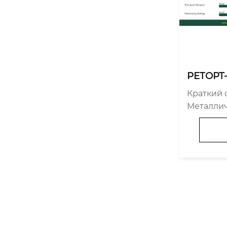
РЕТОРТ
АЛЛИЧ
Краткий о
Металлич
шинства
производ
восходят
по 6 из 
- Вес: на 